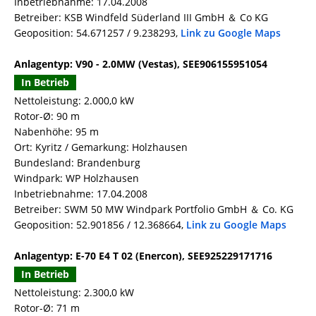
Inbetriebnahme: 17.04.2008
Betreiber: KSB Windfeld Süderland III GmbH ＆ Co KG
Geoposition: 54.671257 / 9.238293,
Link zu Google Maps
Anlagentyp: V90 - 2.0MW (Vestas), SEE906155951054
In Betrieb
Nettoleistung: 2.000,0 kW
Rotor-Ø: 90 m
Nabenhöhe: 95 m
Ort: Kyritz / Gemarkung: Holzhausen
Bundesland: Brandenburg
Windpark: WP Holzhausen
Inbetriebnahme: 17.04.2008
Betreiber: SWM 50 MW Windpark Portfolio GmbH ＆ Co. KG
Geoposition: 52.901856 / 12.368664,
Link zu Google Maps
Anlagentyp: E-70 E4 T 02 (Enercon), SEE925229171716
In Betrieb
Nettoleistung: 2.300,0 kW
Rotor-Ø: 71 m