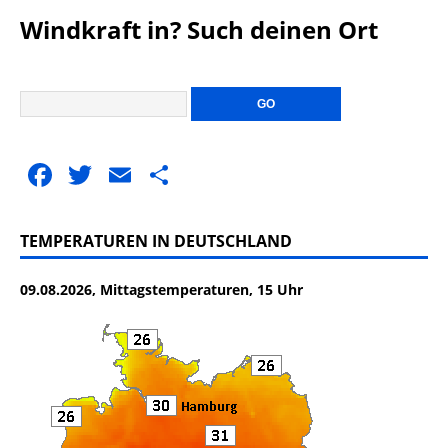
Windkraft in? Such deinen Ort
F
T
E
T
a
w
m
ei
c
it
ai
le
TEMPERATUREN IN DEUTSCHLAND
e
te
l
n
09.08.2026, Mittagstemperaturen, 15 Uhr
b
r
o
o
k