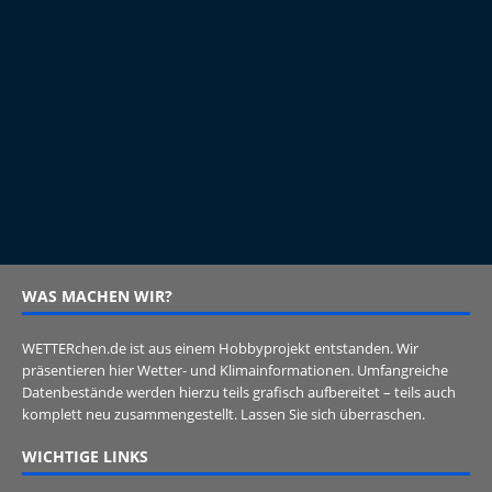
WAS MACHEN WIR?
WETTERchen.de ist aus einem Hobbyprojekt entstanden. Wir
präsentieren hier Wetter- und Klimainformationen. Umfangreiche
Datenbestände werden hierzu teils grafisch aufbereitet – teils auch
komplett neu zusammengestellt. Lassen Sie sich überraschen.
WICHTIGE LINKS