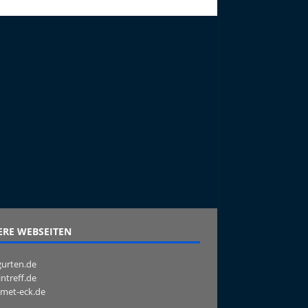
RE WEBSEITEN
urten.de
intreff.de
met-eck.de