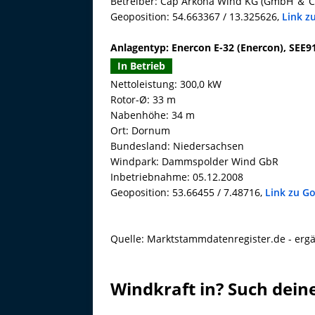
Betreiber: Cap Arkona Wind KG (GmbH ＆ C
Geoposition: 54.663367 / 13.325626,
Link z
Anlagentyp: Enercon E-32 (Enercon), SEE
In Betrieb
Nettoleistung: 300,0 kW
Rotor-Ø: 33 m
Nabenhöhe: 34 m
Ort: Dornum
Bundesland: Niedersachsen
Windpark: Dammspolder Wind GbR
Inbetriebnahme: 05.12.2008
Geoposition: 53.66455 / 7.48716,
Link zu G
Quelle: Marktstammdatenregister.de - ergä
Windkraft in? Such dein