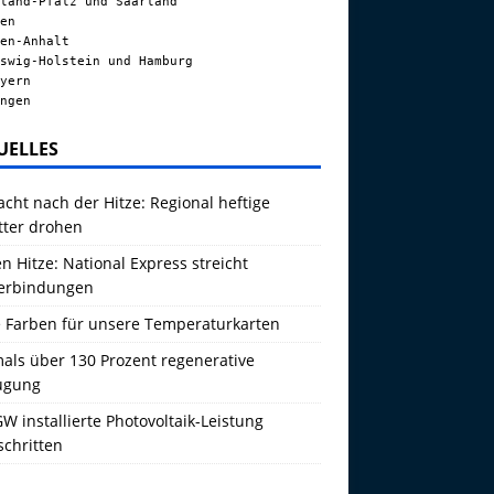
land-Pfalz und Saarland
en
en-Anhalt
swig-Holstein und Hamburg
yern
ngen
UELLES
acht nach der Hitze: Regional heftige
tter drohen
 Hitze: National Express streicht
erbindungen
 Farben für unsere Temperaturkarten
als über 130 Prozent regenerative
ugung
W installierte Photovoltaik-Leistung
schritten