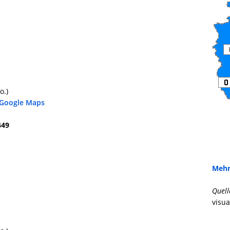
o.)
 Google Maps
449
Mehr
Quell
visua