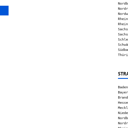
Nordb
Nordr
Nordw
Rhein
Rhein
Sachs
Sachs
Schle
Schwä
Südba
Thüri
STR
Baden
Bayer
Brand
Hesse
Meckl
Niede
Nordb
Nordr