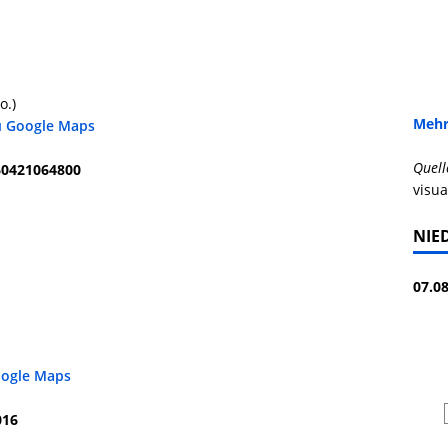
o.)
Mehr
u Google Maps
Quell
960421064800
visua
NIE
07.08
oogle Maps
016