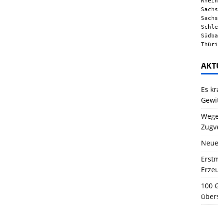
Rhein
Sachs
Sachs
Schle
Südba
Thüri
AKT
Es kr
Gewi
Wegen
Zugv
Neue
Erstm
Erze
100 G
über