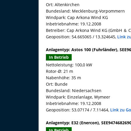
Ort: Altenkirchen
Bundesland: Mecklenburg-Vorpommern
Windpark: Cap Arkona Wind KG
Inbetriebnahme: 19.12.2008
Betreiber: Cap Arkona Wind KG (GmbH ＆ C
Geoposition: 54.665065 / 13.324645,
Link z
Anlagentyp: Astos 100 (Fuhrländer), SEE
In Betrieb
Nettoleistung: 100,0 kW
Rotor-Ø: 21 m
Nabenhöhe: 35 m
Ort: Bunde
Bundesland: Niedersachsen
Windpark: Einzelanlage, Wymeer
Inbetriebnahme: 19.12.2008
Geoposition: 53.07174 / 7.11464,
Link zu G
Anlagentyp: E32 (Enercon), SEE947468269
In Betrieb