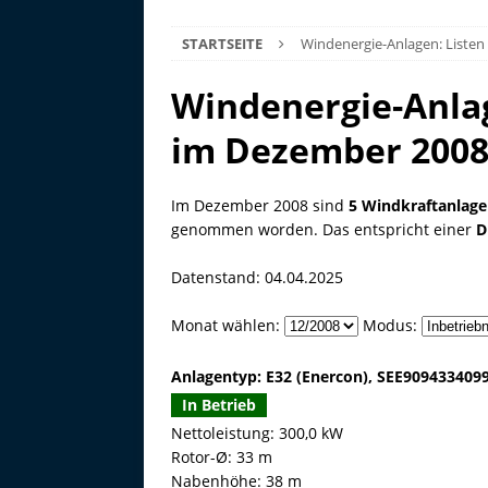
STARTSEITE
Windenergie-Anlagen: Listen
Windenergie-Anla
im Dezember 200
Im Dezember 2008 sind
5 Windkraftanlag
genommen worden. Das entspricht einer
D
Datenstand: 04.04.2025
Monat wählen:
Modus:
Anlagentyp: E32 (Enercon), SEE909433409
In Betrieb
Nettoleistung: 300,0 kW
Rotor-Ø: 33 m
Nabenhöhe: 38 m