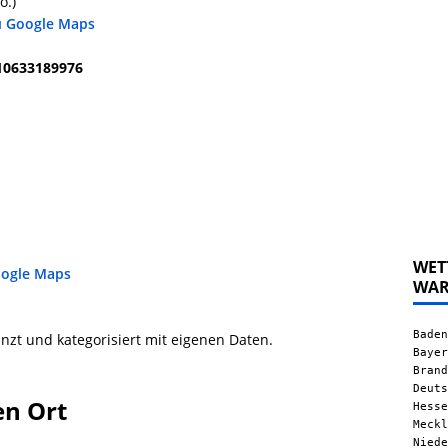
o.)
u Google Maps
910633189976
WET
oogle Maps
WA
Baden
nzt und kategorisiert mit eigenen Daten.
Bayer
Brand
Deuts
en Ort
Hesse
Meckl
Niede