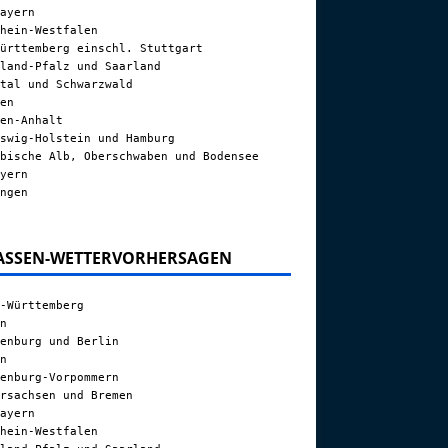
ayern
hein-Westfalen
ürttemberg einschl. Stuttgart
land-Pfalz und Saarland
tal und Schwarzwald
en
en-Anhalt
swig-Holstein und Hamburg
bische Alb, Oberschwaben und Bodensee
yern
ngen
ASSEN-WETTERVORHERSAGEN
-Württemberg
n
enburg und Berlin
n
enburg-Vorpommern
rsachsen und Bremen
ayern
hein-Westfalen