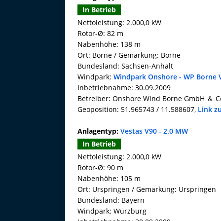
In Betrieb
Nettoleistung: 2.000,0 kW
Rotor-Ø: 82 m
Nabenhöhe: 138 m
Ort: Borne / Gemarkung: Borne
Bundesland: Sachsen-Anhalt
Windpark:
Windpark Onshore - WP Borne 
Inbetriebnahme: 30.09.2009
Betreiber: Onshore Wind Borne GmbH ＆ C
Geoposition: 51.965743 / 11.588607,
Link z
Anlagentyp:
Vestas V90 - 2.0 MW
In Betrieb
Nettoleistung: 2.000,0 kW
Rotor-Ø: 90 m
Nabenhöhe: 105 m
Ort: Urspringen / Gemarkung: Urspringen
Bundesland: Bayern
Windpark: Würzburg