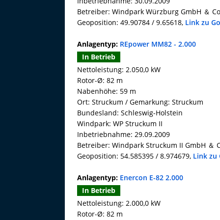
Inbetriebnahme: 30.09.2009
Betreiber: Windpark Würzburg GmbH ＆ Co
Geoposition: 49.90784 / 9.65618,
Link zu G
Anlagentyp:
REpower MM82 - 2.000
In Betrieb
Nettoleistung: 2.050,0 kW
Rotor-Ø: 82 m
Nabenhöhe: 59 m
Ort: Struckum / Gemarkung: Struckum
Bundesland: Schleswig-Holstein
Windpark: WP Struckum II
Inbetriebnahme: 29.09.2009
Betreiber: Windpark Struckum II GmbH ＆ 
Geoposition: 54.585395 / 8.974679,
Link zu
Anlagentyp:
Enercon E-82 2.000
In Betrieb
Nettoleistung: 2.000,0 kW
Rotor-Ø: 82 m