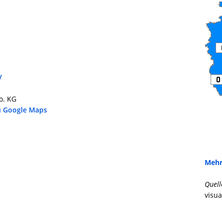
V
o. KG
u Google Maps
Mehr
Quell
visua