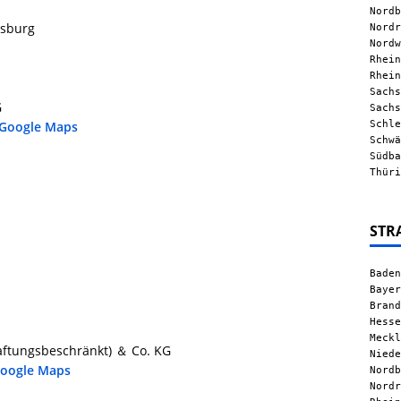
Nordb
lsburg
Nordr
Nordw
Rhein
Rhein
Sachs
G
Sachs
Schle
 Google Maps
Schwä
Südba
Thüri
STR
Baden
Bayer
Brand
Hesse
Meckl
aftungsbeschränkt) ＆ Co. KG
Niede
Google Maps
Nordb
Nordr