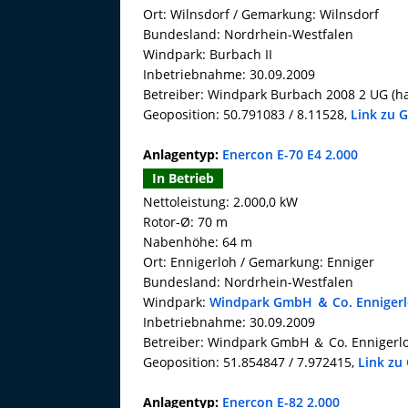
Ort: Wilnsdorf / Gemarkung: Wilnsdorf
Bundesland: Nordrhein-Westfalen
Windpark: Burbach II
Inbetriebnahme: 30.09.2009
Betreiber: Windpark Burbach 2008 2 UG (h
Geoposition: 50.791083 / 8.11528,
Link zu 
Anlagentyp:
Enercon E-70 E4 2.000
In Betrieb
Nettoleistung: 2.000,0 kW
Rotor-Ø: 70 m
Nabenhöhe: 64 m
Ort: Ennigerloh / Gemarkung: Enniger
Bundesland: Nordrhein-Westfalen
Windpark:
Windpark GmbH ＆ Co. Enniger
Inbetriebnahme: 30.09.2009
Betreiber: Windpark GmbH ＆ Co. Ennigerl
Geoposition: 51.854847 / 7.972415,
Link zu
Anlagentyp:
Enercon E-82 2.000