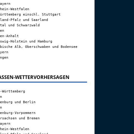
ayern
hein-Westfalen
ürttemberg einschl. Stuttgart
land-Pfalz und Saarland
tal und Schwarzwald
en
en-Anhalt
swig-Holstein und Hamburg
bische Alb, Oberschwaben und Bodensee
yern
ngen
ASSEN-WETTERVORHERSAGEN
-Württemberg
n
enburg und Berlin
n
enburg-Vorpommern
rsachsen und Bremen
ayern
hein-Westfalen