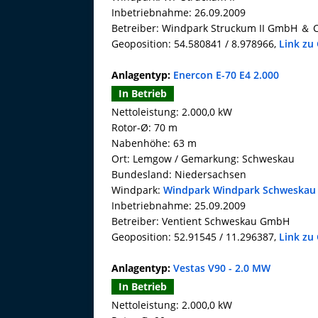
Inbetriebnahme: 26.09.2009
Betreiber: Windpark Struckum II GmbH ＆ 
Geoposition: 54.580841 / 8.978966,
Link zu
Anlagentyp:
Enercon E-70 E4 2.000
In Betrieb
Nettoleistung: 2.000,0 kW
Rotor-Ø: 70 m
Nabenhöhe: 63 m
Ort: Lemgow / Gemarkung: Schweskau
Bundesland: Niedersachsen
Windpark:
Windpark Windpark Schweskau
Inbetriebnahme: 25.09.2009
Betreiber: Ventient Schweskau GmbH
Geoposition: 52.91545 / 11.296387,
Link zu
Anlagentyp:
Vestas V90 - 2.0 MW
In Betrieb
Nettoleistung: 2.000,0 kW