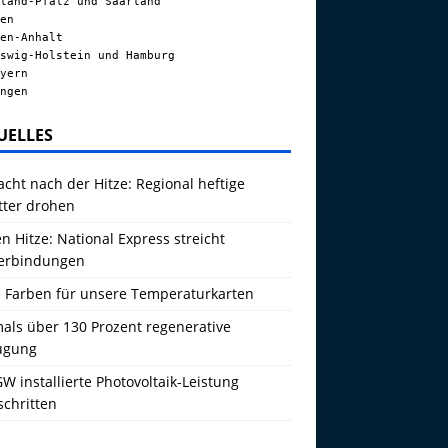
land-Pfalz und Saarland
en
en-Anhalt
swig-Holstein und Hamburg
yern
ngen
UELLES
acht nach der Hitze: Regional heftige
tter drohen
 Hitze: National Express streicht
erbindungen
 Farben für unsere Temperaturkarten
als über 130 Prozent regenerative
ugung
W installierte Photovoltaik-Leistung
schritten