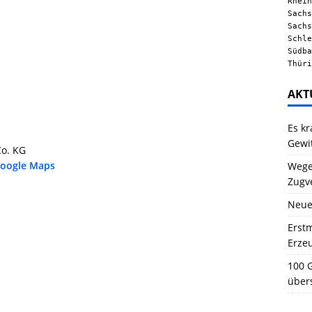
Rhein
Sachs
Sachs
Schle
Südba
Thüri
AKT
Es kr
Gewi
Co. KG
Google Maps
Wegen
Zugv
Neue
Erstm
Erze
100 G
über