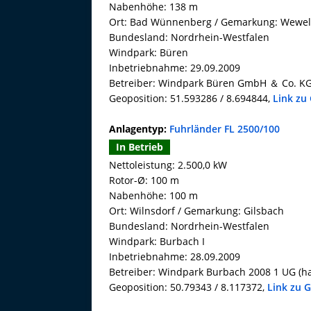
Nabenhöhe: 138 m
Ort: Bad Wünnenberg / Gemarkung: Wewe
Bundesland: Nordrhein-Westfalen
Windpark: Büren
Inbetriebnahme: 29.09.2009
Betreiber: Windpark Büren GmbH ＆ Co. K
Geoposition: 51.593286 / 8.694844,
Link zu
Anlagentyp:
Fuhrländer FL 2500/100
In Betrieb
Nettoleistung: 2.500,0 kW
Rotor-Ø: 100 m
Nabenhöhe: 100 m
Ort: Wilnsdorf / Gemarkung: Gilsbach
Bundesland: Nordrhein-Westfalen
Windpark: Burbach I
Inbetriebnahme: 28.09.2009
Betreiber: Windpark Burbach 2008 1 UG (h
Geoposition: 50.79343 / 8.117372,
Link zu 