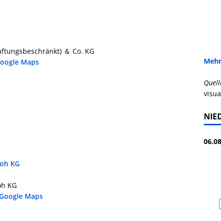
aftungsbeschränkt) ＆ Co. KG
Mehr
Google Maps
Quell
visua
NIE
06.08
loh KG
oh KG
 Google Maps