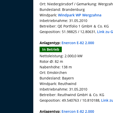
Ort: Niedergörsdorf / Gemarkung: Wergza
Bundesland: Brandenburg
Windpark:
Windpark WP Wergzahna
Inbetriebnahme: 31.05.2010
Betreiber: QE Portfolio 1 GmbH ＆ Co. KG
Geoposition: 51.98825 / 12.80631,
Link zu 
Anlagentyp:
Enercon E-82 2.000
In Betrieb
Nettoleistung: 2.000,0 kW
Rotor-Ø: 82 m
Nabenhöhe: 138 m
Ort: Emskirchen
Bundesland: Bayern
Windpark: Reuthwind
Inbetriebnahme: 31.05.2010
Betreiber: Reuthwind GmbH ＆ Co. KG
Geoposition: 49.540763 / 10.810188,
Link z
Anlagentyp:
Enercon E-82 2.000