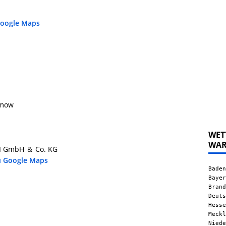
Google Maps
lmow
WET
WA
II GmbH ＆ Co. KG
u Google Maps
Baden
Bayer
Brand
Deuts
Hesse
Meckl
Niede