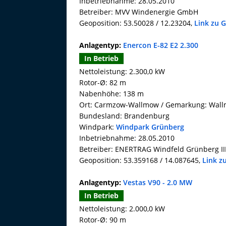
Inbetriebnahme: 28.05.2010
Betreiber: MVV Windenergie GmbH
Geoposition: 53.50028 / 12.23204,
Link zu 
Anlagentyp:
Enercon E-82 E2 2.300
In Betrieb
Nettoleistung: 2.300,0 kW
Rotor-Ø: 82 m
Nabenhöhe: 138 m
Ort: Carmzow-Wallmow / Gemarkung: Wal
Bundesland: Brandenburg
Windpark:
Windpark Grünberg
Inbetriebnahme: 28.05.2010
Betreiber: ENERTRAG Windfeld Grünberg I
Geoposition: 53.359168 / 14.087645,
Link z
Anlagentyp:
Vestas V90 - 2.0 MW
In Betrieb
Nettoleistung: 2.000,0 kW
Rotor-Ø: 90 m