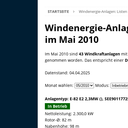
STARTSEITE
Windenergie-Anlagen: Listen
Windenergie-Anla
im Mai 2010
Im Mai 2010 sind
43 Windkraftanlagen
mit
genommen worden. Das entspricht einer
D
Datenstand: 04.04.2025
Monat wählen:
Modus:
Anlagentyp: E-82 E2 2,3MW (), SEE901177
In Betrieb
Nettoleistung: 2.300,0 kW
Rotor-Ø: 82 m
Nabenhöhe: 98 m