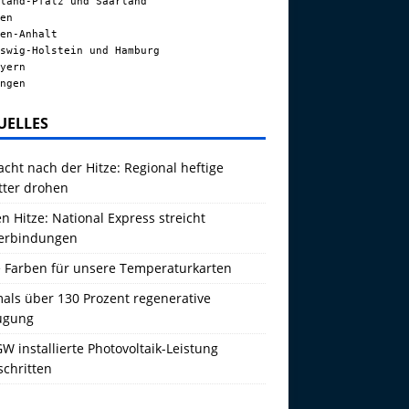
land-Pfalz und Saarland
en
en-Anhalt
swig-Holstein und Hamburg
yern
ngen
UELLES
acht nach der Hitze: Regional heftige
tter drohen
 Hitze: National Express streicht
erbindungen
 Farben für unsere Temperaturkarten
als über 130 Prozent regenerative
ugung
W installierte Photovoltaik-Leistung
schritten