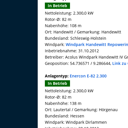
In Betrieb
Nettoleistung: 2.300,0 kW
Rotor-Ø: 82 m
Nabenhöhe: 108 m
Ort: Handewitt / Gemarkung: Handewitt
Bundesland: Schleswig-Holstein
Windpark:
Windpark Handewitt Repoweri
Inbetriebnahme: 31.10.2012
Betreiber: Acolus Windpark Handewitt IV 
Geoposition: 54.736571 / 9.286644,
Link zu
Anlagentyp:
Enercon E-82 2.300
In Betrieb
Nettoleistung: 2.300,0 kW
Rotor-Ø: 82 m
Nabenhöhe: 138 m
Ort: Lautertal / Gemarkung: Hörgenau
Bundesland: Hessen
Windpark: Windpark Dirlammen