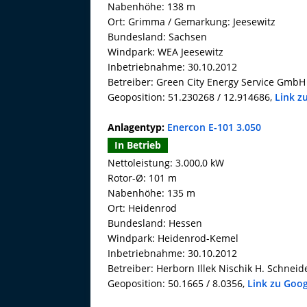
Nabenhöhe: 138 m
Ort: Grimma / Gemarkung: Jeesewitz
Bundesland: Sachsen
Windpark: WEA Jeesewitz
Inbetriebnahme: 30.10.2012
Betreiber: Green City Energy Service GmbH
Geoposition: 51.230268 / 12.914686,
Link z
Anlagentyp:
Enercon E-101 3.050
In Betrieb
Nettoleistung: 3.000,0 kW
Rotor-Ø: 101 m
Nabenhöhe: 135 m
Ort: Heidenrod
Bundesland: Hessen
Windpark: Heidenrod-Kemel
Inbetriebnahme: 30.10.2012
Betreiber: Herborn Illek Nischik H. Schnei
Geoposition: 50.1665 / 8.0356,
Link zu Goo