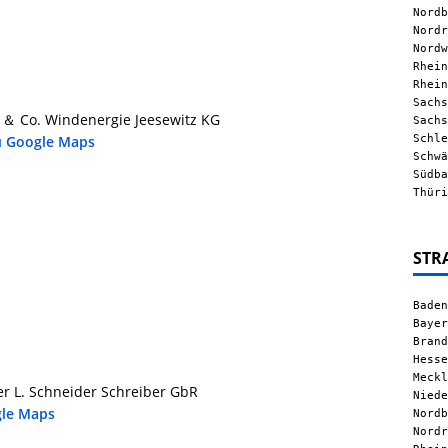
Nordb
Nordr
Nordw
Rhein
Rhein
Sachs
 ＆ Co. Windenergie Jeesewitz KG
Sachs
Schle
u Google Maps
Schwä
Südba
Thüri
STR
Baden
Bayer
Brand
Hesse
Meckl
der L. Schneider Schreiber GbR
Niede
gle Maps
Nordb
Nordr