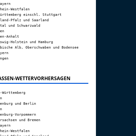
ayern
hein-Westfalen
ürttemberg einschl. Stuttgart
land-Pfalz und Saarland
tal und Schwarzwald
en
en-Anhalt
swig-Holstein und Hamburg
bische Alb, Oberschwaben und Bodensee
yern
ngen
ASSEN-WETTERVORHERSAGEN
-Württemberg
n
enburg und Berlin
n
enburg-Vorpommern
rsachsen und Bremen
ayern
hein-Westfalen