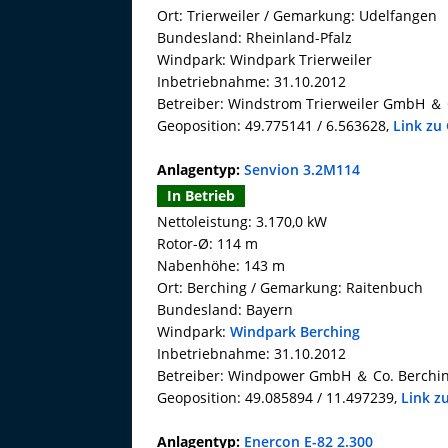
Ort: Trierweiler / Gemarkung: Udelfangen
Bundesland: Rheinland-Pfalz
Windpark: Windpark Trierweiler
Inbetriebnahme: 31.10.2012
Betreiber: Windstrom Trierweiler GmbH ＆ 
Geoposition: 49.775141 / 6.563628,
Link zu
Anlagentyp:
Senvion 3.2M114
In Betrieb
Nettoleistung: 3.170,0 kW
Rotor-Ø: 114 m
Nabenhöhe: 143 m
Ort: Berching / Gemarkung: Raitenbuch
Bundesland: Bayern
Windpark:
Windpark Berching
Inbetriebnahme: 31.10.2012
Betreiber: Windpower GmbH ＆ Co. Berchi
Geoposition: 49.085894 / 11.497239,
Link z
Anlagentyp:
Enercon E-82 2.300