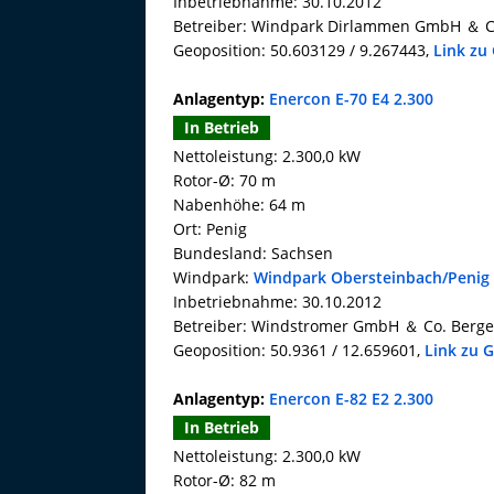
Inbetriebnahme: 30.10.2012
Betreiber: Windpark Dirlammen GmbH ＆ C
Geoposition: 50.603129 / 9.267443,
Link zu
Anlagentyp:
Enercon E-70 E4 2.300
In Betrieb
Nettoleistung: 2.300,0 kW
Rotor-Ø: 70 m
Nabenhöhe: 64 m
Ort: Penig
Bundesland: Sachsen
Windpark:
Windpark Obersteinbach/Penig
Inbetriebnahme: 30.10.2012
Betreiber: Windstromer GmbH ＆ Co. Berg
Geoposition: 50.9361 / 12.659601,
Link zu 
Anlagentyp:
Enercon E-82 E2 2.300
In Betrieb
Nettoleistung: 2.300,0 kW
Rotor-Ø: 82 m