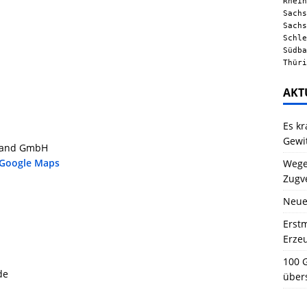
Rhein
Sachs
Sachs
Schle
Südba
Thüri
AKT
Es kr
Gewi
hland GmbH
 Google Maps
Wegen
Zugv
Neue
Erstm
Erze
100 G
de
über