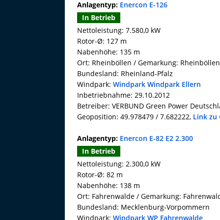
Anlagentyp:
Enercon E-126
In Betrieb
Nettoleistung: 7.580,0 kW
Rotor-Ø: 127 m
Nabenhöhe: 135 m
Ort: Rheinböllen / Gemarkung: Rheinböllen
Bundesland: Rheinland-Pfalz
Windpark:
Windpark Windpark Ellern
Inbetriebnahme: 29.10.2012
Betreiber: VERBUND Green Power Deutsc
Geoposition: 49.978479 / 7.682222,
Link zu
Anlagentyp:
Enercon E-82 E2 2.300
In Betrieb
Nettoleistung: 2.300,0 kW
Rotor-Ø: 82 m
Nabenhöhe: 138 m
Ort: Fahrenwalde / Gemarkung: Fahrenwal
Bundesland: Mecklenburg-Vorpommern
Windpark:
Windpark WP Fahrenwalde