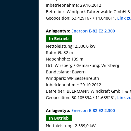
Inbetriebnahme: 29.10.2012
Betreiber: Windpark Fahrenwalde GmbH ＆
Geoposition: 53.429167 / 14.048611,
Link z
Anlagentyp:
Enercon E-82 E2 2.300
In Betrieb
Nettoleistung: 2.300,0 kW
Rotor-Ø: 82 m
Nabenhöhe: 139 m
Ort: Wirsberg / Gemarkung: Wirsberg
Bundesland: Bayern
Windpark: WP Sessenreuth
Inbetriebnahme: 29.10.2012
Betreiber: BEERMANN Windkraft GmbH ＆ C
Geoposition: 50.105594 / 11.635261,
Link z
Anlagentyp:
Enercon E-82 E2 2.300
In Betrieb
Nettoleistung: 2.339,0 kW