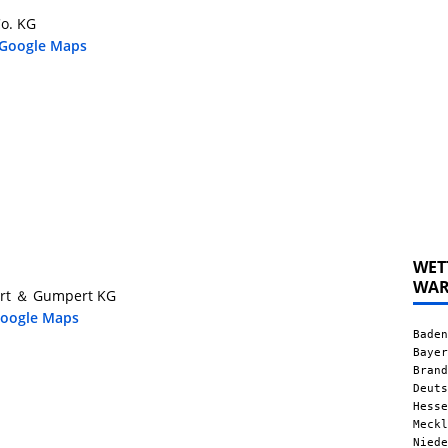
o. KG
 Google Maps
WET
WA
ert ＆ Gumpert KG
Google Maps
Baden
Bayer
Brand
Deuts
Hesse
Meckl
Niede