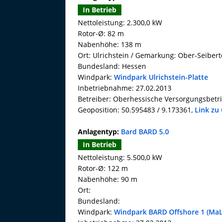
In Betrieb
Nettoleistung: 2.300,0 kW
Rotor-Ø: 82 m
Nabenhöhe: 138 m
Ort: Ulrichstein / Gemarkung: Ober-Seiber
Bundesland: Hessen
Windpark:
Windpark Ulrichstein-Platte
Inbetriebnahme: 27.02.2013
Betreiber: Oberhessische Versorgungsbetr
Geoposition: 50.595483 / 9.173361,
Link zu
Anlagentyp:
Bard BARD 5.0
In Betrieb
Nettoleistung: 5.500,0 kW
Rotor-Ø: 122 m
Nabenhöhe: 90 m
Ort:
Bundesland:
Windpark:
Windpark BARD Offshore 1 (MaL