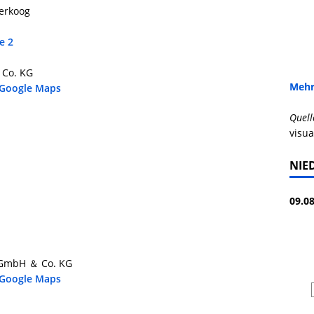
derkoog
e 2
 Co. KG
Mehr
 Google Maps
Quell
visua
NIE
09.08
 GmbH ＆ Co. KG
 Google Maps