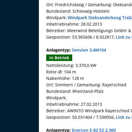
Ort: Friedrichskoog / Gemarkung: Dieksan
Bundesland: Schleswig-Holstein
Windpark:
Windpark Dieksanderkoog TraG
Inbetriebnahme: 28.02.2013
Betreiber: Meerwind Beteiligungs GmbH ＆
Geoposition: 53.965606 / 8.922817,
Link zu
Anlagentyp:
Senvion 3.4M104
In Betrieb
Nettoleistung: 3.370,0 kW
Rotor-Ø: 104 m
Nabenhöhe: 128 m
Ort: Simmern / Gemarkung: Rayerschied
Bundesland: Rheinland-Pfalz
Windpark:
Inbetriebnahme: 27.02.2013
Betreiber: AWINTO Windpark Rayerschied
Geoposition: 50.031404 / 7.590056,
Link zu
Anlagentyp:
Enercon E-82 E2 2.300