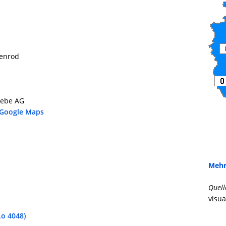
tenrod
iebe AG
 Google Maps
Mehr
Quell
visua
o 4048)