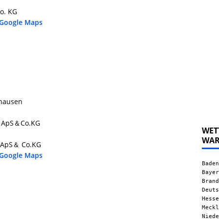
o. KG
 Google Maps
shausen
n ApS＆Co.KG
WET
WA
n ApS＆ Co.KG
 Google Maps
Baden
Bayer
Brand
Deuts
Hesse
Meckl
Niede