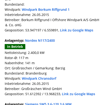
Bundesland:
Windpark:
Windpark Borkum Riffgrund 1
Inbetriebnahme: 26.05.2015
Betreiber: Borkum Riffgrund I Offshore Windpark A/S GmbH
＆ Co. oHG
Geoposition: 53.947197 / 6.559891,
Link zu Google Maps
Anlagentyp:
Nordex N117/2400
In Betrieb
Nettoleistung: 2.400,0 kW
Rotor-Ø: 117 m
Nabenhöhe: 141 m
Ort: Großräschen / Gemarkung: Barzig
Bundesland: Brandenburg
Windpark:
Windpark Chransdorf
Inbetriebnahme: 26.05.2015
Betreiber: Großräschen Wind GmbH
Geoposition: 51.612392 / 13.968233,
Link zu Google Maps
Anlagentyp:
Siemens SWT-3.6-120 3,6 MW