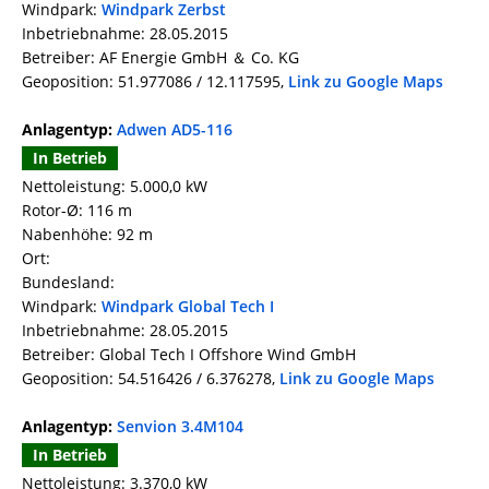
Windpark:
Windpark Zerbst
Inbetriebnahme: 28.05.2015
Betreiber: AF Energie GmbH ＆ Co. KG
Geoposition: 51.977086 / 12.117595,
Link zu Google Maps
Anlagentyp:
Adwen AD5-116
In Betrieb
Nettoleistung: 5.000,0 kW
Rotor-Ø: 116 m
Nabenhöhe: 92 m
Ort:
Bundesland:
Windpark:
Windpark Global Tech I
Inbetriebnahme: 28.05.2015
Betreiber: Global Tech I Offshore Wind GmbH
Geoposition: 54.516426 / 6.376278,
Link zu Google Maps
Anlagentyp:
Senvion 3.4M104
In Betrieb
Nettoleistung: 3.370,0 kW