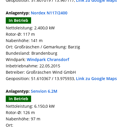
Geoposition: 51.607019 / 13.967117,
Link zu Google Maps
Anlagentyp:
Nordex N117/2400
In Betrieb
Nettoleistung: 2.400,0 kW
Rotor-Ø: 117 m
Nabenhöhe: 141 m
Ort: Großräschen / Gemarkung: Barzig
Bundesland: Brandenburg
Windpark:
Windpark Chransdorf
Inbetriebnahme: 22.05.2015
Betreiber: Großräschen Wind GmbH
Geoposition: 51.610367 / 13.975933,
Link zu Google Maps
Anlagentyp:
Senvion 6.2M
In Betrieb
Nettoleistung: 6.150,0 kW
Rotor-Ø: 126 m
Nabenhöhe: 97 m
Ort: