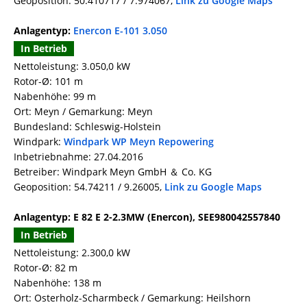
Geoposition: 50.410717 / 7.974067,
Link zu Google Maps
Anlagentyp:
Enercon E-101 3.050
In Betrieb
Nettoleistung: 3.050,0 kW
Rotor-Ø: 101 m
Nabenhöhe: 99 m
Ort: Meyn / Gemarkung: Meyn
Bundesland: Schleswig-Holstein
Windpark:
Windpark WP Meyn Repowering
Inbetriebnahme: 27.04.2016
Betreiber: Windpark Meyn GmbH ＆ Co. KG
Geoposition: 54.74211 / 9.26005,
Link zu Google Maps
Anlagentyp: E 82 E 2-2.3MW (Enercon), SEE980042557840
In Betrieb
Nettoleistung: 2.300,0 kW
Rotor-Ø: 82 m
Nabenhöhe: 138 m
Ort: Osterholz-Scharmbeck / Gemarkung: Heilshorn