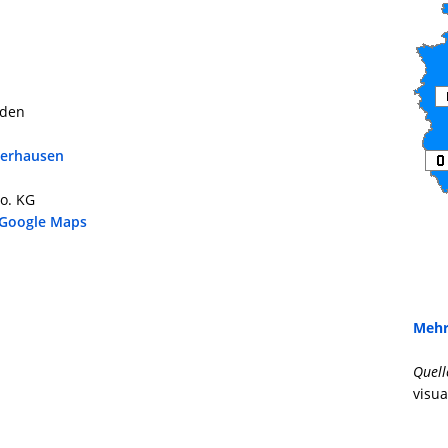
rden
terhausen
o. KG
 Google Maps
Mehr
Quell
visua