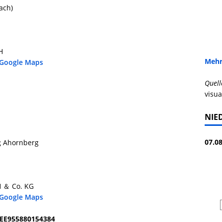
ach)
H
Mehr
 Google Maps
Quell
visua
NIE
07.08
g Ahornberg
H ＆ Co. KG
 Google Maps
SEE955880154384