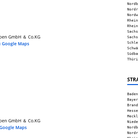
Nordb
Nordr
Nordw
Rhein
Rhein
Sachs
zleben GmbH ＆ Co.KG
Sachs
Schle
u Google Maps
Schwä
Südba
Thüri
STR
Baden
Bayer
Brand
Hesse
Meckl
zleben GmbH ＆ Co.KG
Niede
 Google Maps
Nordb
Nordr