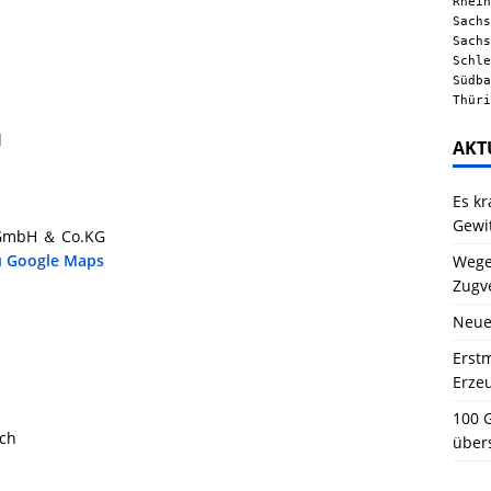
Rhein
Sachs
Sachs
Schle
Südba
Thüri
l
AKT
Es kr
Gewi
 GmbH ＆ Co.KG
u Google Maps
Wegen
Zugv
Neue
Erstm
Erze
100 G
sch
über