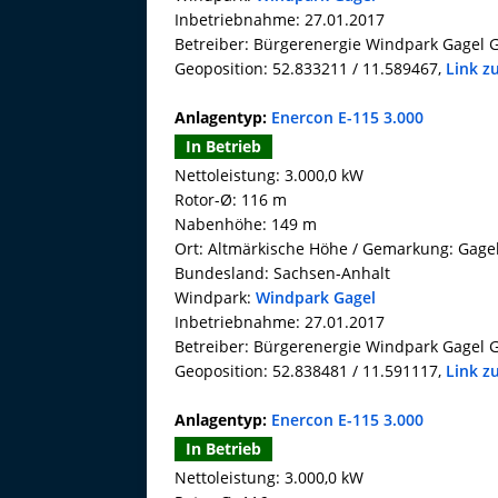
Inbetriebnahme: 27.01.2017
Betreiber: Bürgerenergie Windpark Gagel
Geoposition: 52.833211 / 11.589467,
Link z
Anlagentyp:
Enercon E-115 3.000
In Betrieb
Nettoleistung: 3.000,0 kW
Rotor-Ø: 116 m
Nabenhöhe: 149 m
Ort: Altmärkische Höhe / Gemarkung: Gage
Bundesland: Sachsen-Anhalt
Windpark:
Windpark Gagel
Inbetriebnahme: 27.01.2017
Betreiber: Bürgerenergie Windpark Gagel
Geoposition: 52.838481 / 11.591117,
Link z
Anlagentyp:
Enercon E-115 3.000
In Betrieb
Nettoleistung: 3.000,0 kW