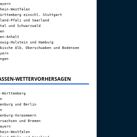
ayern
hein-Westfalen
ürttemberg einschl. Stuttgart
land-Pfalz und Saarland
tal und Schwarzwald
en
en-Anhalt
swig-Holstein und Hamburg
bische Alb, Oberschwaben und Bodensee
yern
ngen
ASSEN-WETTERVORHERSAGEN
-Württemberg
n
enburg und Berlin
n
enburg-Vorpommern
rsachsen und Bremen
ayern
hein-Westfalen