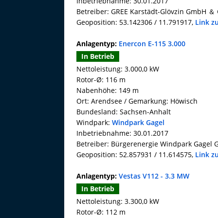
Inbetriebnahme: 30.01.2017
Betreiber: GREE Karstädt-Glövzin GmbH ＆ 
Geoposition: 53.142306 / 11.791917,
Link z
Anlagentyp:
Enercon E-115 3.000
In Betrieb
Nettoleistung: 3.000,0 kW
Rotor-Ø: 116 m
Nabenhöhe: 149 m
Ort: Arendsee / Gemarkung: Höwisch
Bundesland: Sachsen-Anhalt
Windpark:
Windpark Gagel
Inbetriebnahme: 30.01.2017
Betreiber: Bürgerenergie Windpark Gagel
Geoposition: 52.857931 / 11.614575,
Link z
Anlagentyp:
Vestas V112 - 3.3 MW
In Betrieb
Nettoleistung: 3.300,0 kW
Rotor-Ø: 112 m