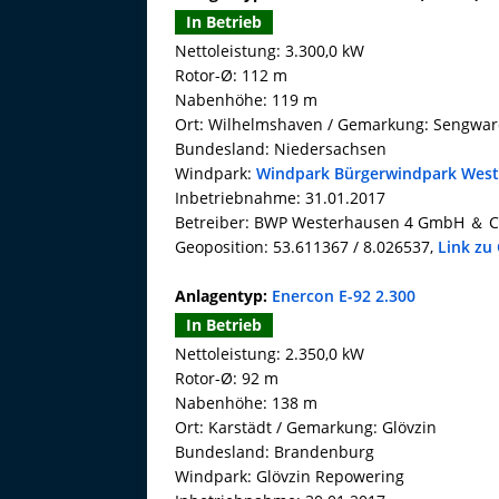
In Betrieb
Nettoleistung: 3.300,0 kW
Rotor-Ø: 112 m
Nabenhöhe: 119 m
Ort: Wilhelmshaven / Gemarkung: Sengwa
Bundesland: Niedersachsen
Windpark:
Windpark Bürgerwindpark Wes
Inbetriebnahme: 31.01.2017
Betreiber: BWP Westerhausen 4 GmbH ＆ C
Geoposition: 53.611367 / 8.026537,
Link zu
Anlagentyp:
Enercon E-92 2.300
In Betrieb
Nettoleistung: 2.350,0 kW
Rotor-Ø: 92 m
Nabenhöhe: 138 m
Ort: Karstädt / Gemarkung: Glövzin
Bundesland: Brandenburg
Windpark: Glövzin Repowering