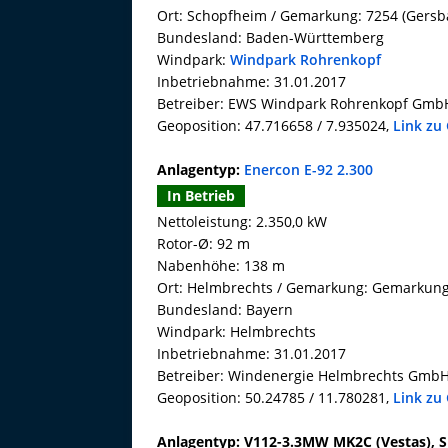
Ort: Schopfheim / Gemarkung: 7254 (Gersb
Bundesland: Baden-Württemberg
Windpark:
Windpark Rohrenkopf
Inbetriebnahme: 31.01.2017
Betreiber: EWS Windpark Rohrenkopf Gmb
Geoposition: 47.716658 / 7.935024,
Link zu
Anlagentyp:
Enercon E-92 2.300
In Betrieb
Nettoleistung: 2.350,0 kW
Rotor-Ø: 92 m
Nabenhöhe: 138 m
Ort: Helmbrechts / Gemarkung: Gemarkun
Bundesland: Bayern
Windpark: Helmbrechts
Inbetriebnahme: 31.01.2017
Betreiber: Windenergie Helmbrechts Gmb
Geoposition: 50.24785 / 11.780281,
Link zu
Anlagentyp: V112-3.3MW MK2C (Vestas), 