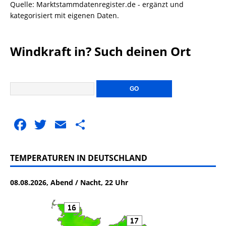
Quelle: Marktstammdatenregister.de - ergänzt und
kategorisiert mit eigenen Daten.
Windkraft in? Such deinen Ort
F
T
E
T
a
w
m
ei
c
it
ai
le
TEMPERATUREN IN DEUTSCHLAND
e
te
l
n
08.08.2026, Abend / Nacht, 22 Uhr
b
r
o
o