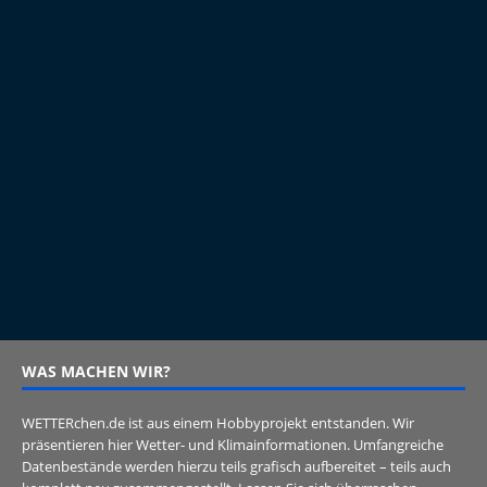
WAS MACHEN WIR?
WETTERchen.de ist aus einem Hobbyprojekt entstanden. Wir
präsentieren hier Wetter- und Klimainformationen. Umfangreiche
Datenbestände werden hierzu teils grafisch aufbereitet – teils auch