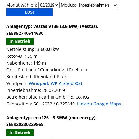
Monat wählen:
Modus:
Anlagentyp: Vestas V136 (3,6 MW) (Vestas),
SEE952740514630
In Betrieb
Nettoleistung: 3.600,0 kW
Rotor-Ø: 136 m
Nabenhöhe: 149 m
Ort: Lünebach / Gemarkung: Lünebach
Bundesland: Rheinland-Pfalz
Windpark:
Windpark WP Arzfeld-Ost
Inbetriebnahme: 28.02.2019
Betreiber: Blue Pearl III GmbH ＆ Co. KG
Geoposition: 50.12932 / 6.325649,
Link zu Google Maps
Anlagentyp: eno126 - 3,5MW (eno energy),
SEE920230229869
In Betrieb