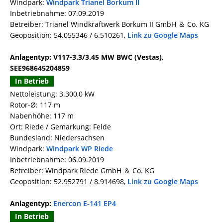
Windpark:
Windpark Trianel Borkum II
Inbetriebnahme: 07.09.2019
Betreiber: Trianel Windkraftwerk Borkum II GmbH ＆ Co. KG
Geoposition: 54.055346 / 6.510261,
Link zu Google Maps
Anlagentyp: V117-3.3/3.45 MW BWC (Vestas),
SEE968645204859
In Betrieb
Nettoleistung: 3.300,0 kW
Rotor-Ø: 117 m
Nabenhöhe: 117 m
Ort: Riede / Gemarkung: Felde
Bundesland: Niedersachsen
Windpark:
Windpark WP Riede
Inbetriebnahme: 06.09.2019
Betreiber: Windpark Riede GmbH ＆ Co. KG
Geoposition: 52.952791 / 8.914698,
Link zu Google Maps
Anlagentyp:
Enercon E-141 EP4
In Betrieb