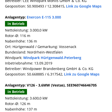
Betreiber: CEE Windpark Mohlis GmbH ＆ Co. KG
Geoposition: 50.900493 / 12.308415,
Link zu Google Maps
Anlagentyp:
Enercon E-115 3.000
In Betrieb
Nettoleistung: 3.000,0 kW
Rotor-Ø: 116 m
Nabenhöhe: 136 m
Ort: Hürtgenwald / Gemarkung: Vossenack
Bundesland: Nordrhein-Westfalen
Windpark:
Windpark Hürtgenwald-Peterberg
Inbetriebnahme: 13.09.2019
Betreiber: Windpower Brandenberg GmbH ＆ Co. KG
Geoposition: 50.668885 / 6.317542,
Link zu Google Maps
Anlagentyp: V126 - 3,6MW (Vestas), SEE960746646705
In Betrieb
Nettoleistung: 3.600,0 kW
Rotor-Ø: 126 m
Nabenhöhe: 137 m