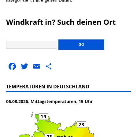
kategorisiert mit eigenen Daten.
Windkraft in? Such deinen Ort
F
T
E
T
a
w
m
ei
c
it
ai
le
TEMPERATUREN IN DEUTSCHLAND
e
te
l
n
06.08.2026, Mittagstemperaturen, 15 Uhr
b
r
o
o
k