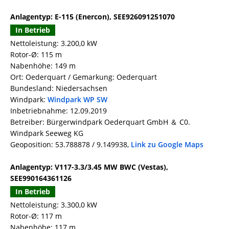
Anlagentyp: E-115 (Enercon), SEE926091251070
In Betrieb
Nettoleistung: 3.200,0 kW
Rotor-Ø: 115 m
Nabenhöhe: 149 m
Ort: Oederquart / Gemarkung: Oederquart
Bundesland: Niedersachsen
Windpark:
Windpark WP SW
Inbetriebnahme: 12.09.2019
Betreiber: Bürgerwindpark Oederquart GmbH ＆ C0.
Windpark Seeweg KG
Geoposition: 53.788878 / 9.149938,
Link zu Google Maps
Anlagentyp: V117-3.3/3.45 MW BWC (Vestas),
SEE990164361126
In Betrieb
Nettoleistung: 3.300,0 kW
Rotor-Ø: 117 m
Nabenhöhe: 117 m