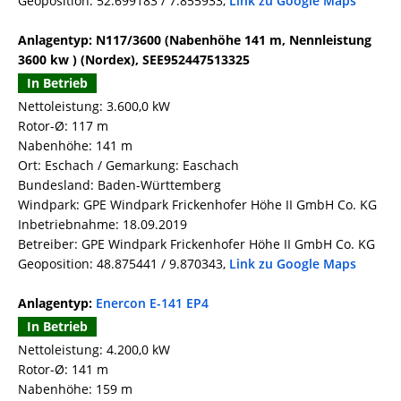
Geoposition: 52.699183 / 7.855933,
Link zu Google Maps
Anlagentyp: N117/3600 (Nabenhöhe 141 m, Nennleistung
3600 kw ) (Nordex), SEE952447513325
In Betrieb
Nettoleistung: 3.600,0 kW
Rotor-Ø: 117 m
Nabenhöhe: 141 m
Ort: Eschach / Gemarkung: Easchach
Bundesland: Baden-Württemberg
Windpark: GPE Windpark Frickenhofer Höhe II GmbH Co. KG
Inbetriebnahme: 18.09.2019
Betreiber: GPE Windpark Frickenhofer Höhe II GmbH Co. KG
Geoposition: 48.875441 / 9.870343,
Link zu Google Maps
Anlagentyp:
Enercon E-141 EP4
In Betrieb
Nettoleistung: 4.200,0 kW
Rotor-Ø: 141 m
Nabenhöhe: 159 m