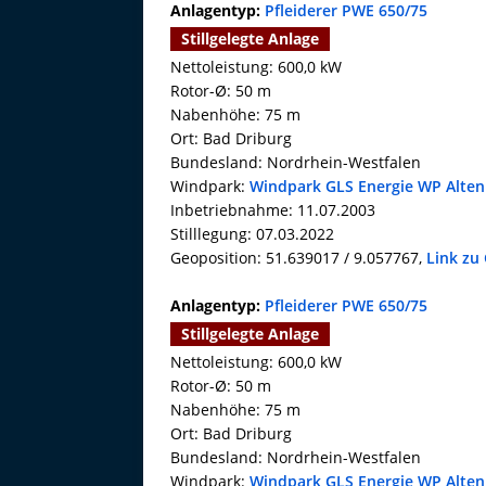
Anlagentyp:
Pfleiderer PWE 650/75
Stillgelegte Anlage
Nettoleistung: 600,0 kW
Rotor-Ø: 50 m
Nabenhöhe: 75 m
Ort: Bad Driburg
Bundesland: Nordrhein-Westfalen
Windpark:
Windpark GLS Energie WP Alten
Inbetriebnahme: 11.07.2003
Stilllegung: 07.03.2022
Geoposition: 51.639017 / 9.057767,
Link zu
Anlagentyp:
Pfleiderer PWE 650/75
Stillgelegte Anlage
Nettoleistung: 600,0 kW
Rotor-Ø: 50 m
Nabenhöhe: 75 m
Ort: Bad Driburg
Bundesland: Nordrhein-Westfalen
Windpark:
Windpark GLS Energie WP Alten