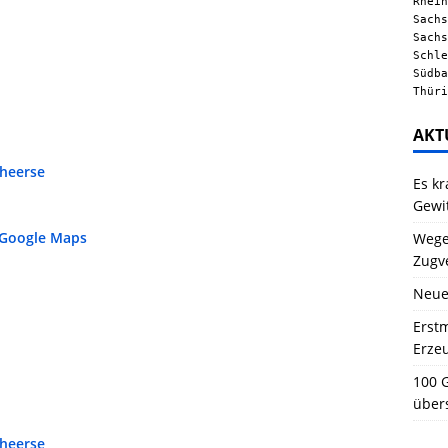
Rhein
Sachs
Sachs
Schle
Südba
Thüri
AKT
heerse
Es kr
Gewi
 Google Maps
Wegen
Zugv
Neue
Erstm
Erze
100 G
über
heerse