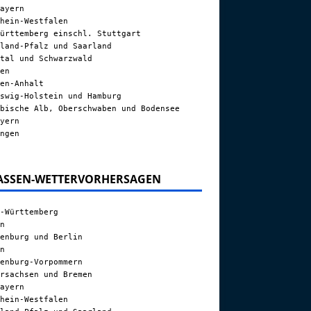
ayern
hein-Westfalen
ürttemberg einschl. Stuttgart
land-Pfalz und Saarland
tal und Schwarzwald
en
en-Anhalt
swig-Holstein und Hamburg
bische Alb, Oberschwaben und Bodensee
yern
ngen
ASSEN-WETTERVORHERSAGEN
-Württemberg
n
enburg und Berlin
n
enburg-Vorpommern
rsachsen und Bremen
ayern
hein-Westfalen