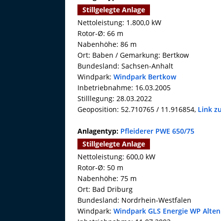
Stillgelegte Anlage
Nettoleistung: 1.800,0 kW
Rotor-Ø: 66 m
Nabenhöhe: 86 m
Ort: Baben / Gemarkung: Bertkow
Bundesland: Sachsen-Anhalt
Windpark:
Windpark Bertkow
Inbetriebnahme: 16.03.2005
Stilllegung: 28.03.2022
Geoposition: 52.710765 / 11.916854,
Link z
Anlagentyp:
Pfleiderer PWE 650/75
Stillgelegte Anlage
Nettoleistung: 600,0 kW
Rotor-Ø: 50 m
Nabenhöhe: 75 m
Ort: Bad Driburg
Bundesland: Nordrhein-Westfalen
Windpark:
Windpark GLS Energie WP Alten