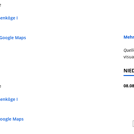
e
enköge I
Mehr
 Google Maps
Quell
visua
NIE
08.08
e
enköge I
Google Maps