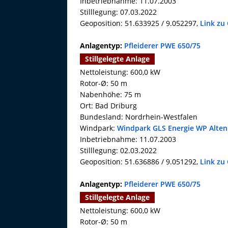
Inbetriebnahme: 11.07.2003
Stilllegung: 07.03.2022
Geoposition: 51.633925 / 9.052297,
Link zu
Anlagentyp:
Pfleiderer PWE 650/75
Stillgelegte Anlage
Nettoleistung: 600,0 kW
Rotor-Ø: 50 m
Nabenhöhe: 75 m
Ort: Bad Driburg
Bundesland: Nordrhein-Westfalen
Windpark:
Windpark GLS Energie WP Alten
Inbetriebnahme: 11.07.2003
Stilllegung: 02.03.2022
Geoposition: 51.636886 / 9.051292,
Link zu
Anlagentyp:
Pfleiderer PWE 650/75
Stillgelegte Anlage
Nettoleistung: 600,0 kW
Rotor-Ø: 50 m