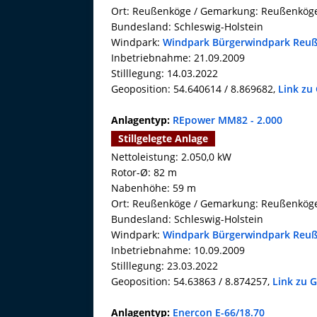
Ort: Reußenköge / Gemarkung: Reußenkög
Bundesland: Schleswig-Holstein
Windpark:
Windpark Bürgerwindpark Reuß
Inbetriebnahme: 21.09.2009
Stilllegung: 14.03.2022
Geoposition: 54.640614 / 8.869682,
Link zu
Anlagentyp:
REpower MM82 - 2.000
Stillgelegte Anlage
Nettoleistung: 2.050,0 kW
Rotor-Ø: 82 m
Nabenhöhe: 59 m
Ort: Reußenköge / Gemarkung: Reußenkög
Bundesland: Schleswig-Holstein
Windpark:
Windpark Bürgerwindpark Reuß
Inbetriebnahme: 10.09.2009
Stilllegung: 23.03.2022
Geoposition: 54.63863 / 8.874257,
Link zu 
Anlagentyp:
Enercon E-66/18.70