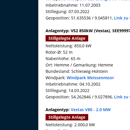
Inbetriebnahme: 11.07.2003
Stilllegung: 07.03.2022
Geoposition: 51.635536 / 9.045811,
Link zu
Anlagentyp: V52 850kW (Vestas), SEE9999
Stillgelegte Anlage
Nettoleistung: 850,0 kW
Rotor-Ø: 52 m
Nabenhöhe: 65 m
Ort: Hemme / Gemarkung: Hemme
Bundesland: Schleswig-Holstein
Windpark:
Windpark Weissenmoor
Inbetriebnahme: 04.10.2002
Stilllegung: 14.03.2022
Geoposition: 54.262846 / 9.027896,
Link zu
Anlagentyp:
Vestas V80 - 2.0 MW
Stillgelegte Anlage
Nettoleistung: 2.000,0 kW