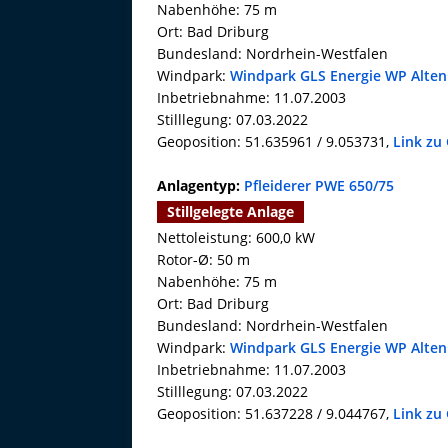
Nabenhöhe: 75 m
Ort: Bad Driburg
Bundesland: Nordrhein-Westfalen
Windpark:
Windpark GLS Energie WP Alten
Inbetriebnahme: 11.07.2003
Stilllegung: 07.03.2022
Geoposition: 51.635961 / 9.053731,
Link zu
Anlagentyp:
Pfleiderer PWE 650/75
Stillgelegte Anlage
Nettoleistung: 600,0 kW
Rotor-Ø: 50 m
Nabenhöhe: 75 m
Ort: Bad Driburg
Bundesland: Nordrhein-Westfalen
Windpark:
Windpark GLS Energie WP Alten
Inbetriebnahme: 11.07.2003
Stilllegung: 07.03.2022
Geoposition: 51.637228 / 9.044767,
Link zu