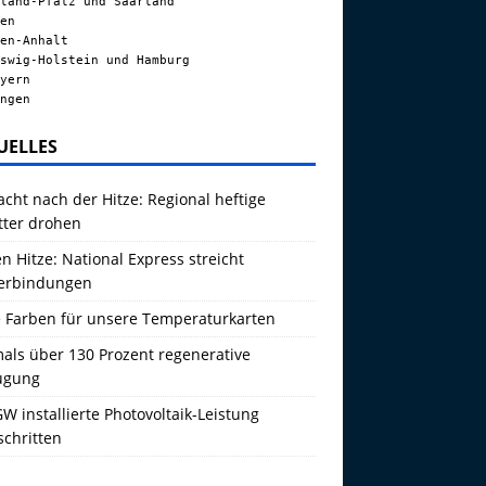
land-Pfalz und Saarland
en
en-Anhalt
swig-Holstein und Hamburg
yern
ngen
UELLES
acht nach der Hitze: Regional heftige
tter drohen
 Hitze: National Express streicht
erbindungen
 Farben für unsere Temperaturkarten
als über 130 Prozent regenerative
ugung
W installierte Photovoltaik-Leistung
schritten