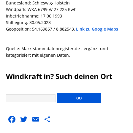
Bundesland: Schleswig-Holstein
Windpark: WKA 6799 V/ 27 225 Kwh
Inbetriebnahme: 17.06.1993
Stilllegung: 30.05.2023
Geoposition: 54.169857 / 8.882543,
Link zu Google Maps
Quelle: Marktstammdatenregister.de - ergänzt und
kategorisiert mit eigenen Daten.
Windkraft in? Such deinen Ort
F
T
E
T
a
w
m
ei