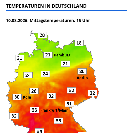
c
it
ai
le
TEMPERATUREN IN DEUTSCHLAND
e
te
l
n
10.08.2026, Mittagstemperaturen, 15 Uhr
b
r
o
o
k