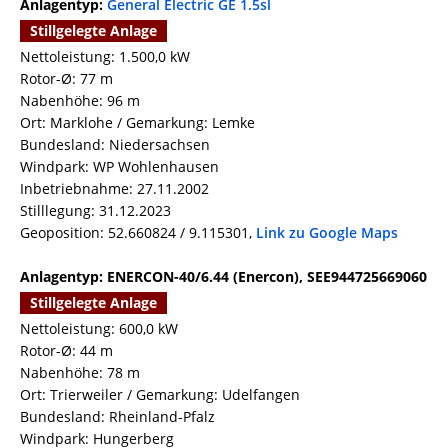
Anlagentyp:
General Electric GE 1.5sl
Stillgelegte Anlage
Nettoleistung: 1.500,0 kW
Rotor-Ø: 77 m
Nabenhöhe: 96 m
Ort: Marklohe / Gemarkung: Lemke
Bundesland: Niedersachsen
Windpark: WP Wohlenhausen
Inbetriebnahme: 27.11.2002
Stilllegung: 31.12.2023
Geoposition: 52.660824 / 9.115301,
Link zu Google Maps
Anlagentyp: ENERCON-40/6.44 (Enercon), SEE944725669060
Stillgelegte Anlage
Nettoleistung: 600,0 kW
Rotor-Ø: 44 m
Nabenhöhe: 78 m
Ort: Trierweiler / Gemarkung: Udelfangen
Bundesland: Rheinland-Pfalz
Windpark: Hungerberg