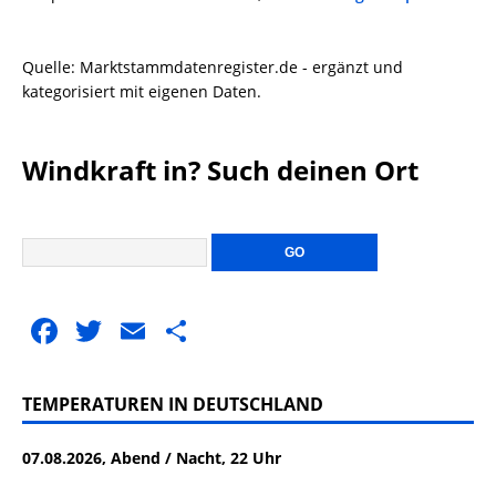
Quelle: Marktstammdatenregister.de - ergänzt und
kategorisiert mit eigenen Daten.
Windkraft in? Such deinen Ort
F
T
E
T
a
w
m
ei
c
it
ai
le
TEMPERATUREN IN DEUTSCHLAND
e
te
l
n
07.08.2026, Abend / Nacht, 22 Uhr
b
r