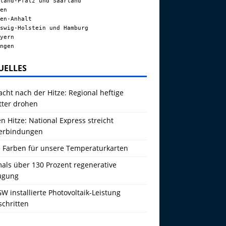
land-Pfalz und Saarland
en
en-Anhalt
swig-Holstein und Hamburg
yern
ngen
UELLES
acht nach der Hitze: Regional heftige
tter drohen
 Hitze: National Express streicht
erbindungen
 Farben für unsere Temperaturkarten
als über 130 Prozent regenerative
ugung
W installierte Photovoltaik-Leistung
schritten