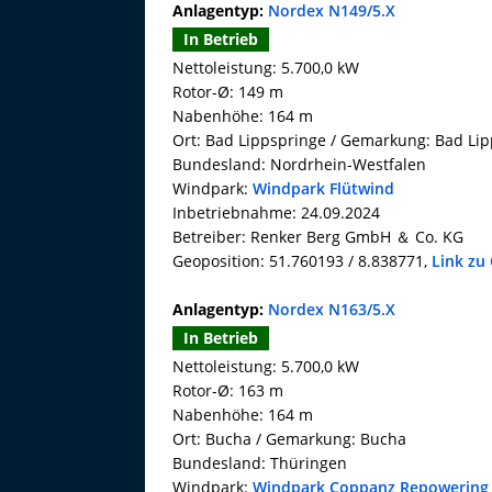
Anlagentyp:
Nordex N149/5.X
In Betrieb
Nettoleistung: 5.700,0 kW
Rotor-Ø: 149 m
Nabenhöhe: 164 m
Ort: Bad Lippspringe / Gemarkung: Bad Li
Bundesland: Nordrhein-Westfalen
Windpark:
Windpark Flütwind
Inbetriebnahme: 24.09.2024
Betreiber: Renker Berg GmbH ＆ Co. KG
Geoposition: 51.760193 / 8.838771,
Link zu
Anlagentyp:
Nordex N163/5.X
In Betrieb
Nettoleistung: 5.700,0 kW
Rotor-Ø: 163 m
Nabenhöhe: 164 m
Ort: Bucha / Gemarkung: Bucha
Bundesland: Thüringen
Windpark:
Windpark Coppanz Repowering