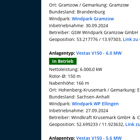
Ort: Gramzow / Gemarkung: Gramzow
Bundesland: Brandenburg
Windpark:
Windpark Gramzow
Inbetriebnahme: 30.09.2024
Betreiber: GSW Windpark Gramzow GmbH 
Geoposition: 53.217776 / 13.97303,
Link zu
Anlagentyp:
Vestas V150 - 6.0 MW
In Betrieb
Nettoleistung: 6.000,0 kW
Rotor-Ø: 150 m
Nabenhöhe: 166 m
Ort: Hohenberg-Krusemark / Gemarkung: E
Bundesland: Sachsen-Anhalt
Windpark:
Windpark WP Ellingen
Inbetriebnahme: 27.09.2024
Betreiber: Windkraft Krusemark GmbH ＆ C
Geoposition: 52.699233 / 11.923632,
Link z
Anlagentyp:
Vestas V150 - 5.6 MW