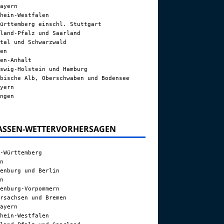
ayern
hein-Westfalen
ürttemberg einschl. Stuttgart
land-Pfalz und Saarland
tal und Schwarzwald
en
en-Anhalt
swig-Holstein und Hamburg
bische Alb, Oberschwaben und Bodensee
yern
ngen
ASSEN-WETTERVORHERSAGEN
-Württemberg
n
enburg und Berlin
n
enburg-Vorpommern
rsachsen und Bremen
ayern
hein-Westfalen