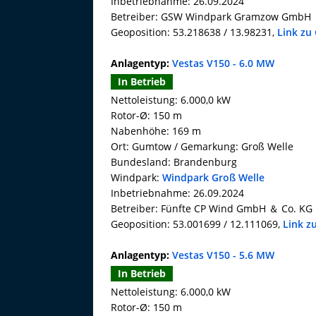
Inbetriebnahme: 26.09.2024
Betreiber: GSW Windpark Gramzow GmbH 
Geoposition: 53.218638 / 13.98231,
Link zu
Anlagentyp:
Vestas V150 - 6.0 MW
In Betrieb
Nettoleistung: 6.000,0 kW
Rotor-Ø: 150 m
Nabenhöhe: 169 m
Ort: Gumtow / Gemarkung: Groß Welle
Bundesland: Brandenburg
Windpark:
Windpark Groß Welle
Inbetriebnahme: 26.09.2024
Betreiber: Fünfte CP Wind GmbH ＆ Co. KG
Geoposition: 53.001699 / 12.111069,
Link z
Anlagentyp:
Vestas V150 - 5.6 MW
In Betrieb
Nettoleistung: 6.000,0 kW
Rotor-Ø: 150 m