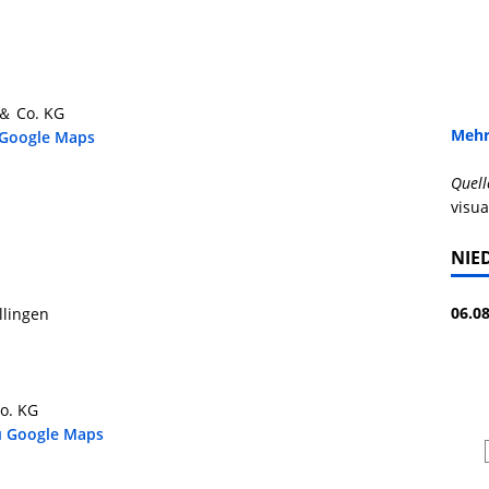
＆ Co. KG
Mehr
 Google Maps
Quell
visua
NIE
06.08
llingen
o. KG
u Google Maps