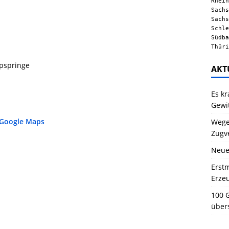
Rhein
Sachs
Sachs
Schle
Südba
Thüri
ppspringe
AKT
Es kr
Gewi
 Google Maps
Wegen
Zugv
Neue
Erstm
Erze
100 G
über