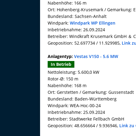
Nabenhöhe: 166 m
Ort: Hohenberg-Krusemark / Gemarkung: E
Bundesland: Sachsen-Anhalt
Windpark:
Windpark WP Ellingen
Inbetriebnahme: 26.09.2024
Betreiber: Windkraft Krusemark GmbH ＆ C
Geoposition: 52.697734 / 11.929985,
Link z
Anlagentyp:
Vestas V150 - 5.6 MW
In Betrieb
Nettoleistung: 5.600,0 kW
Rotor-Ø: 150 m
Nabenhöhe: 168 m
Ort: Gerstetten / Gemarkung: Gussenstadt
Bundesland: Baden-Württemberg
Windpark: WEA-Hoc-00-24
Inbetriebnahme: 25.09.2024
Betreiber: Stadtwerke Fellbach GmbH
Geoposition: 48.656664 / 9.936946,
Link zu