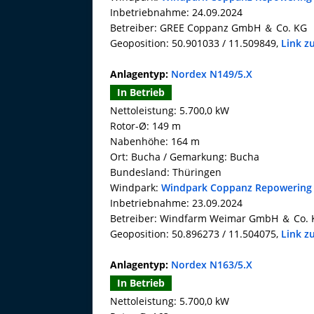
Inbetriebnahme: 24.09.2024
Betreiber: GREE Coppanz GmbH ＆ Co. KG
Geoposition: 50.901033 / 11.509849,
Link z
Anlagentyp:
Nordex N149/5.X
In Betrieb
Nettoleistung: 5.700,0 kW
Rotor-Ø: 149 m
Nabenhöhe: 164 m
Ort: Bucha / Gemarkung: Bucha
Bundesland: Thüringen
Windpark:
Windpark Coppanz Repowering
Inbetriebnahme: 23.09.2024
Betreiber: Windfarm Weimar GmbH ＆ Co. 
Geoposition: 50.896273 / 11.504075,
Link z
Anlagentyp:
Nordex N163/5.X
In Betrieb
Nettoleistung: 5.700,0 kW