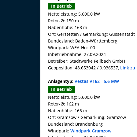
In Betrieb
Nettoleistung: 5.600,0 kW
Rotor-Ø: 150 m
Nabenhöhe: 168 m
Ort: Gerstetten / Gemarkung: Gussenstadt
Bundesland: Baden-Württemberg
Windpark: WEA-Hoc-00
Inbetriebnahme: 27.09.2024
Betreiber: Stadtwerke Fellbach GmbH
Geoposition: 48.653042 / 9.936537,
Link zu
Anlagentyp:
Vestas V162 - 5.6 MW
In Betrieb
Nettoleistung: 5.600,0 kW
Rotor-Ø: 162 m
Nabenhöhe: 166 m
Ort: Gramzow / Gemarkung: Gramzow
Bundesland: Brandenburg
Windpark:
Windpark Gramzow