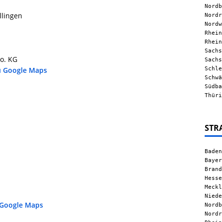
Nordb
llingen
Nordr
Nordw
Rhein
Rhein
Sachs
o. KG
Sachs
Schle
u Google Maps
Schwä
Südba
Thüri
STR
Baden
Bayer
Brand
Hesse
Meckl
Niede
 Google Maps
Nordb
Nordr