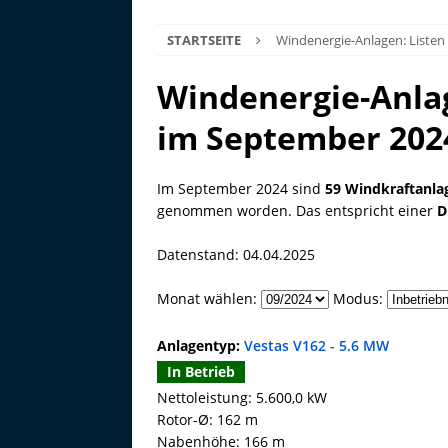
STARTSEITE
Windenergie-Anlagen: Listen
Windenergie-Anla
im September 202
Im September 2024 sind
59 Windkraftanla
genommen worden. Das entspricht einer
D
Datenstand: 04.04.2025
Monat wählen:
Modus:
Anlagentyp:
Vestas V162 - 5.6 MW
In Betrieb
Nettoleistung: 5.600,0 kW
Rotor-Ø: 162 m
Nabenhöhe: 166 m