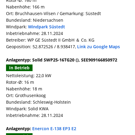
Rotor-Ø: 160 m
Nabenhöhe: 166 m
Ort: Bruchhausen-Vilsen / Gemarkung: Süstedt
Bundesland: Niedersachsen
Windpark:
Windpark Süstedt
Inbetriebnahme: 28.11.2024
Betreiber: WP GE Süstedt II GmbH ＆ Co. KG
Geoposition: 52.872526 / 8.938417,
Link zu Google Maps
Anlagentyp: Solid SWP25-16TG20 (), SEE909166850972
In Betrieb
Nettoleistung: 22,0 kW
Rotor-Ø: 16 m
Nabenhöhe: 18 m
Ort: Grothusenkoog
Bundesland: Schleswig-Holstein
Windpark: Solid KWA
Inbetriebnahme: 28.11.2024
Anlagentyp:
Enercon E-138 EP3 E2