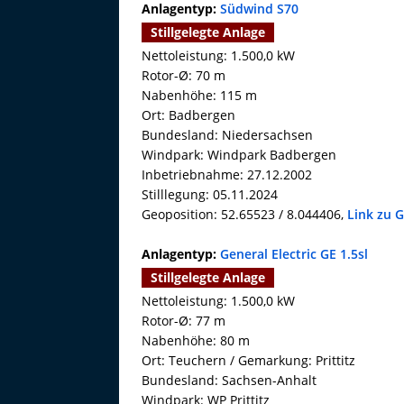
Anlagentyp:
Südwind S70
Stillgelegte Anlage
Nettoleistung: 1.500,0 kW
Rotor-Ø: 70 m
Nabenhöhe: 115 m
Ort: Badbergen
Bundesland: Niedersachsen
Windpark: Windpark Badbergen
Inbetriebnahme: 27.12.2002
Stilllegung: 05.11.2024
Geoposition: 52.65523 / 8.044406,
Link zu 
Anlagentyp:
General Electric GE 1.5sl
Stillgelegte Anlage
Nettoleistung: 1.500,0 kW
Rotor-Ø: 77 m
Nabenhöhe: 80 m
Ort: Teuchern / Gemarkung: Prittitz
Bundesland: Sachsen-Anhalt
Windpark: WP Prittitz