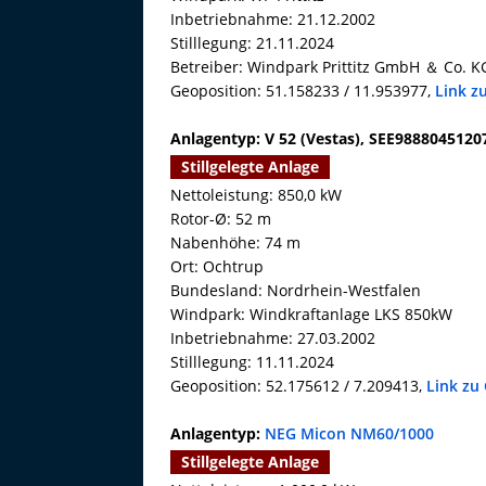
Inbetriebnahme: 21.12.2002
Stilllegung: 21.11.2024
Betreiber: Windpark Prittitz GmbH ＆ Co. K
Geoposition: 51.158233 / 11.953977,
Link z
Anlagentyp: V 52 (Vestas), SEE9888045120
Stillgelegte Anlage
Nettoleistung: 850,0 kW
Rotor-Ø: 52 m
Nabenhöhe: 74 m
Ort: Ochtrup
Bundesland: Nordrhein-Westfalen
Windpark: Windkraftanlage LKS 850kW
Inbetriebnahme: 27.03.2002
Stilllegung: 11.11.2024
Geoposition: 52.175612 / 7.209413,
Link zu
Anlagentyp:
NEG Micon NM60/1000
Stillgelegte Anlage