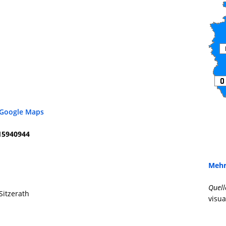
 Google Maps
15940944
Mehr
Quell
itzerath
visua