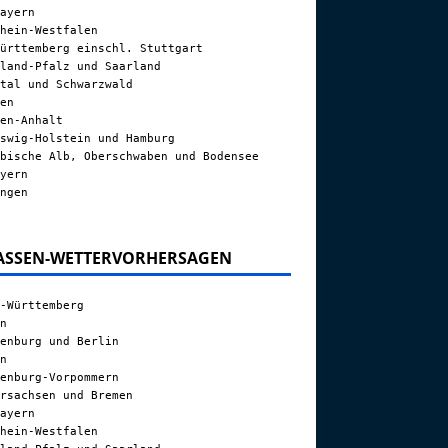
ayern
hein-Westfalen
ürttemberg einschl. Stuttgart
land-Pfalz und Saarland
tal und Schwarzwald
en
en-Anhalt
swig-Holstein und Hamburg
bische Alb, Oberschwaben und Bodensee
yern
ngen
ASSEN-WETTERVORHERSAGEN
-Württemberg
n
enburg und Berlin
n
enburg-Vorpommern
rsachsen und Bremen
ayern
hein-Westfalen