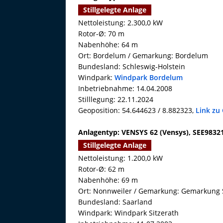
Stillgelegte Anlage
Nettoleistung: 2.300,0 kW
Rotor-Ø: 70 m
Nabenhöhe: 64 m
Ort: Bordelum / Gemarkung: Bordelum
Bundesland: Schleswig-Holstein
Windpark:
Windpark Bordelum
Inbetriebnahme: 14.04.2008
Stilllegung: 22.11.2024
Geoposition: 54.644623 / 8.882323,
Link zu
Anlagentyp: VENSYS 62 (Vensys), SEE9832
Stillgelegte Anlage
Nettoleistung: 1.200,0 kW
Rotor-Ø: 62 m
Nabenhöhe: 69 m
Ort: Nonnweiler / Gemarkung: Gemarkung S
Bundesland: Saarland
Windpark: Windpark Sitzerath