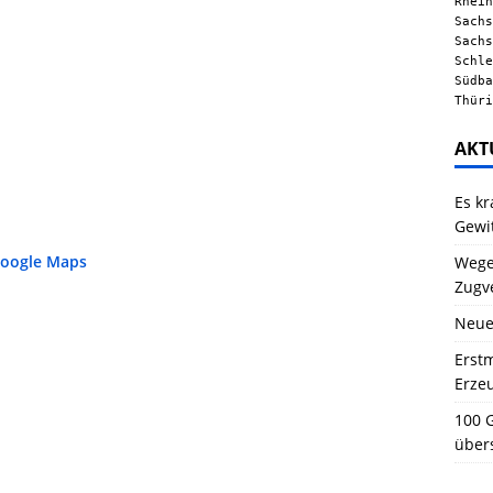
Rhein
Sachs
Sachs
Schle
Südba
Thüri
AKT
Es kr
Gewi
Google Maps
Wegen
Zugv
Neue
Erstm
Erze
100 G
über