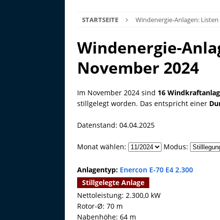
STARTSEITE
Windenergie-Anlagen: Listen
Windenergie-Anlag
November 2024
Im November 2024 sind
16 Windkraftanla
stillgelegt worden. Das entspricht einer
Du
Datenstand: 04.04.2025
Monat wählen:
Modus:
Anlagentyp:
Enercon E-70 E4 2.300
Stillgelegte Anlage
Nettoleistung: 2.300,0 kW
Rotor-Ø: 70 m
Nabenhöhe: 64 m