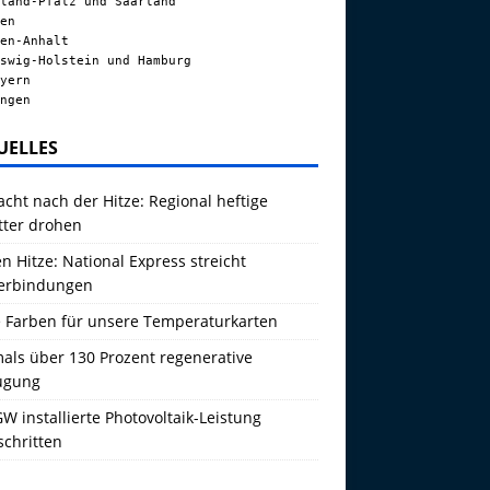
land-Pfalz und Saarland
en
en-Anhalt
swig-Holstein und Hamburg
yern
ngen
UELLES
acht nach der Hitze: Regional heftige
tter drohen
 Hitze: National Express streicht
erbindungen
 Farben für unsere Temperaturkarten
als über 130 Prozent regenerative
ugung
W installierte Photovoltaik-Leistung
schritten