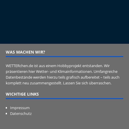
WAS MACHEN WIR?
WETTERchen.de ist aus einem Hobbyprojekt entstanden. Wir
präsentieren hier Wetter- und Klimainformationen. Umfangreiche
Datenbestände werden hierzu teils grafisch aufbereitet – teils auch
komplett neu zusammengestellt. Lassen Sie sich überraschen.
WICHTIGE LINKS
Impressum
Datenschutz