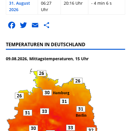
31. August
06:27
20:16 Uhr
- 4 min 6 s
2026
Uhr
F
T
E
T
a
w
m
ei
c
it
ai
le
TEMPERATUREN IN DEUTSCHLAND
e
te
l
n
09.08.2026, Mittagstemperaturen, 15 Uhr
b
r
o
o
k