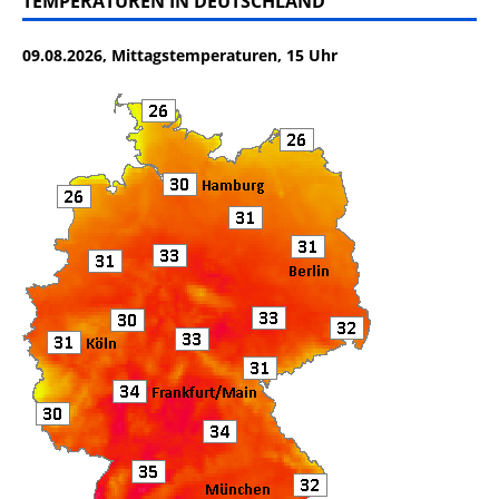
TEMPERATUREN IN DEUTSCHLAND
e
te
l
n
09.08.2026, Mittagstemperaturen, 15 Uhr
b
r
o
o
k