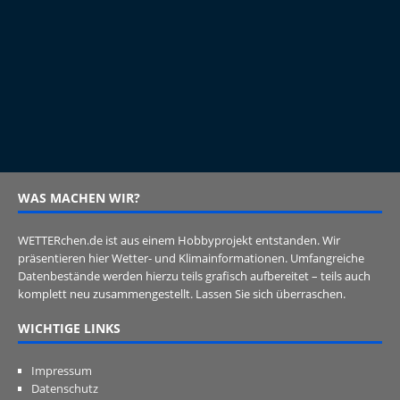
WAS MACHEN WIR?
WETTERchen.de ist aus einem Hobbyprojekt entstanden. Wir
präsentieren hier Wetter- und Klimainformationen. Umfangreiche
Datenbestände werden hierzu teils grafisch aufbereitet – teils auch
komplett neu zusammengestellt. Lassen Sie sich überraschen.
WICHTIGE LINKS
Impressum
Datenschutz