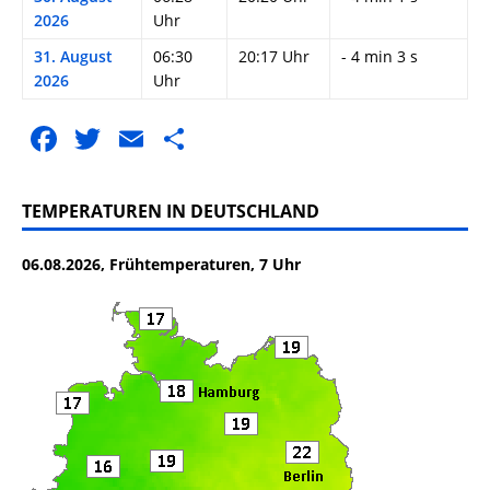
2026
Uhr
31. August
06:30
20:17 Uhr
- 4 min 3 s
2026
Uhr
F
T
E
T
a
w
m
ei
c
it
ai
le
TEMPERATUREN IN DEUTSCHLAND
e
te
l
n
06.08.2026, Frühtemperaturen, 7 Uhr
b
r
o
o
k