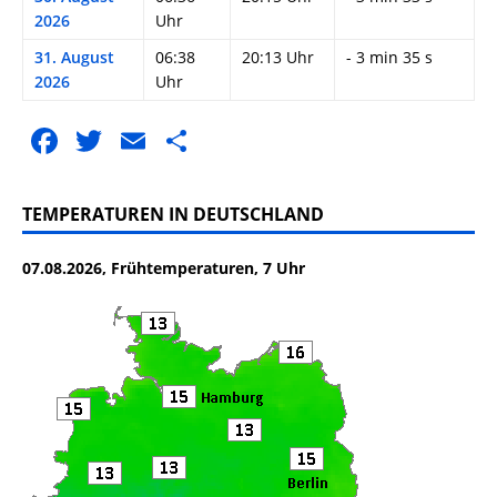
2026
Uhr
31. August
06:38
20:13 Uhr
- 3 min 35 s
2026
Uhr
F
T
E
T
a
w
m
ei
c
it
ai
le
TEMPERATUREN IN DEUTSCHLAND
e
te
l
n
07.08.2026, Frühtemperaturen, 7 Uhr
b
r
o
o
k