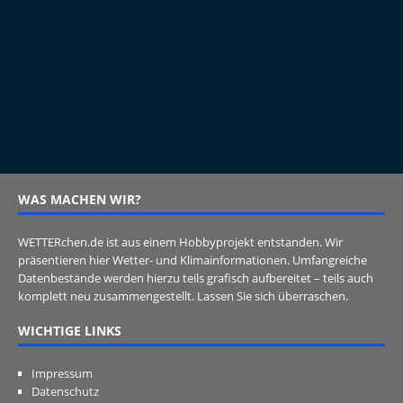
WAS MACHEN WIR?
WETTERchen.de ist aus einem Hobbyprojekt entstanden. Wir
präsentieren hier Wetter- und Klimainformationen. Umfangreiche
Datenbestände werden hierzu teils grafisch aufbereitet – teils auch
komplett neu zusammengestellt. Lassen Sie sich überraschen.
WICHTIGE LINKS
Impressum
Datenschutz