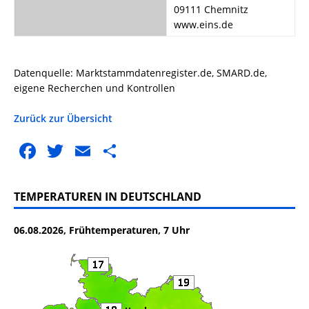
09111 Chemnitz
www.eins.de
Datenquelle: Marktstammdatenregister.de, SMARD.de,
eigene Recherchen und Kontrollen
Zurück zur Übersicht
F
T
E
T
a
w
m
ei
c
it
ai
le
TEMPERATUREN IN DEUTSCHLAND
e
te
l
n
06.08.2026, Frühtemperaturen, 7 Uhr
b
r
o
o
k