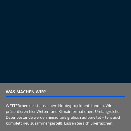
WAS MACHEN WIR?
WETTERchen.de ist aus einem Hobbyprojekt entstanden. Wir
präsentieren hier Wetter- und Klimainformationen. Umfangreiche
Datenbestände werden hierzu teils grafisch aufbereitet – teils auch
komplett neu zusammengestellt. Lassen Sie sich überraschen.