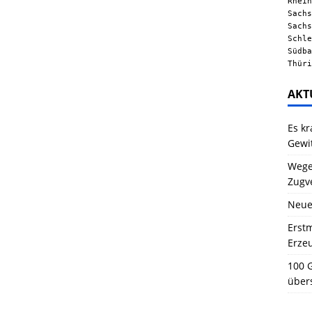
Rhein
Sachs
Sachs
Schle
Südba
Thüri
AKT
Es kr
Gewi
Wegen
Zugv
Neue
Erstm
Erze
100 G
über