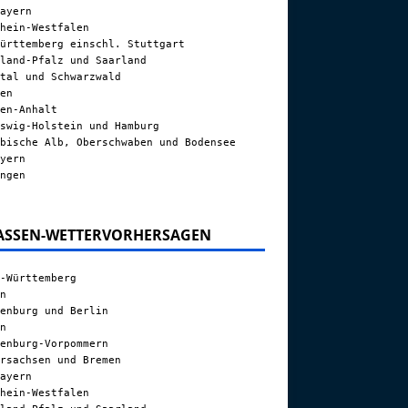
ayern
hein-Westfalen
ürttemberg einschl. Stuttgart
land-Pfalz und Saarland
tal und Schwarzwald
en
en-Anhalt
swig-Holstein und Hamburg
bische Alb, Oberschwaben und Bodensee
yern
ngen
ASSEN-WETTERVORHERSAGEN
-Württemberg
n
enburg und Berlin
n
enburg-Vorpommern
rsachsen und Bremen
ayern
hein-Westfalen