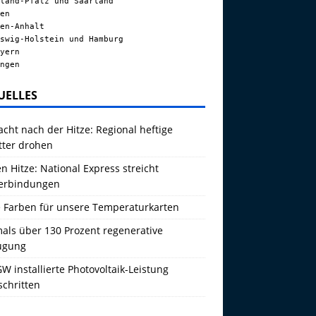
land-Pfalz und Saarland
en
en-Anhalt
swig-Holstein und Hamburg
yern
ngen
UELLES
acht nach der Hitze: Regional heftige
tter drohen
 Hitze: National Express streicht
erbindungen
 Farben für unsere Temperaturkarten
als über 130 Prozent regenerative
ugung
W installierte Photovoltaik-Leistung
schritten