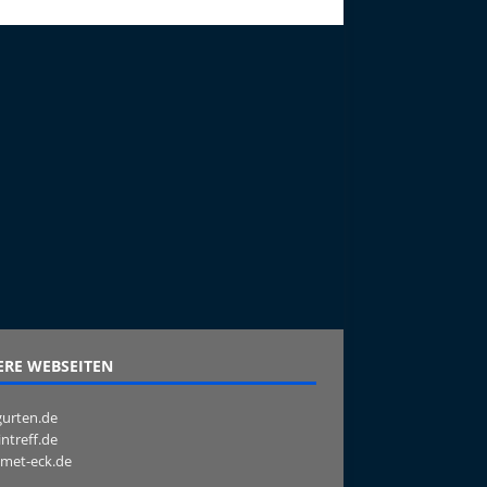
RE WEBSEITEN
urten.de
intreff.de
met-eck.de