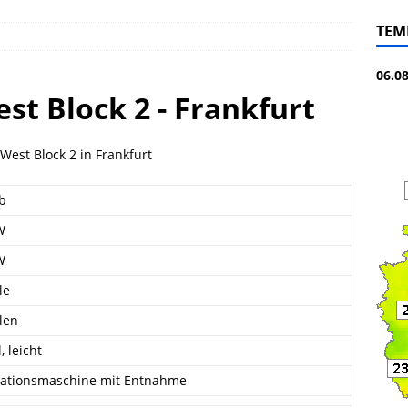
TEM
06.0
t Block 2 - Frankfurt
est Block 2 in Frankfurt
eb
W
W
le
len
, leicht
ationsmaschine mit Entnahme