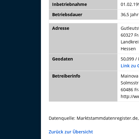
Inbetriebnahme
01.02.19
Betriebsdauer
36,5 Jahr
Adresse
Gutleuts
60327 Fr
Landkrei
Hessen
Geodaten
50,099 / 
Link zu
Betreiberinfo
Mainova
Solmsstr
60486 Fr
http://
Datenquelle: Marktstammdatenregister.de
Zurück zur Übersicht