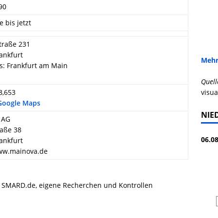
90
e bis jetzt
traße 231
ankfurt
Mehr
s: Frankfurt am Main
Quell
8,653
visua
 Google Maps
NIE
 AG
aße 38
06.08
ankfurt
www.mainova.de
, SMARD.de, eigene Recherchen und Kontrollen