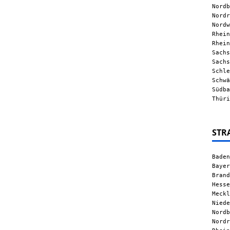
Nordb
Nordr
Nordw
Rhein
Rhein
Sachs
Sachs
Schle
Schwä
Südba
Thüri
STR
Baden
Bayer
Brand
Hesse
Meckl
Niede
Nordb
Nordr