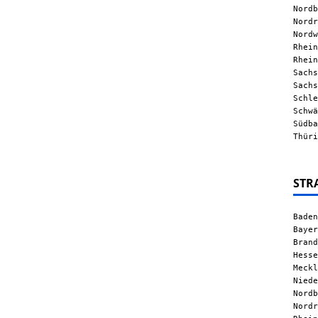
Nordb
Nordr
Nordw
Rhein
Rhein
Sachs
Sachs
Schle
Schwä
Südba
Thüri
STR
Baden
Bayer
Brand
Hesse
Meckl
Niede
Nordb
Nordr