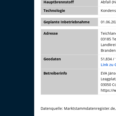
Hauptbrennstoff
Abfall (H
Technologie
Kondens
Geplante Inbetriebnahme
01.06.20
Adresse
Teichlan
03185 Te
Landkrei
Branden
Geodaten
51,834 /
Link zu
Betreiberinfo
EVA Jän
Leagplat
03050 C
https://
Datenquelle: Marktstammdatenregister.de