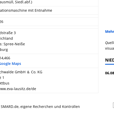
ausmüll, Siedl.abf.)
ationsmaschine mit Entnahme
26
Mehr
dstraße 3
ichland
Quell
s: Spree-Neiße
visua
burg
 14,466
NIE
 Google Maps
schwalde GmbH ＆ Co. KG
06.08
z 1
ottbus
www.eva-lausitz.de/de
, SMARD.de, eigene Recherchen und Kontrollen