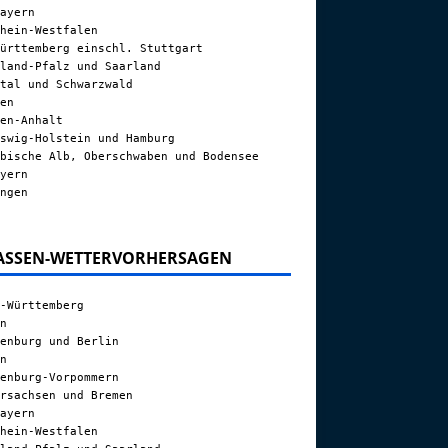
ayern
hein-Westfalen
ürttemberg einschl. Stuttgart
land-Pfalz und Saarland
tal und Schwarzwald
en
en-Anhalt
swig-Holstein und Hamburg
bische Alb, Oberschwaben und Bodensee
yern
ngen
ASSEN-WETTERVORHERSAGEN
-Württemberg
n
enburg und Berlin
n
enburg-Vorpommern
rsachsen und Bremen
ayern
hein-Westfalen