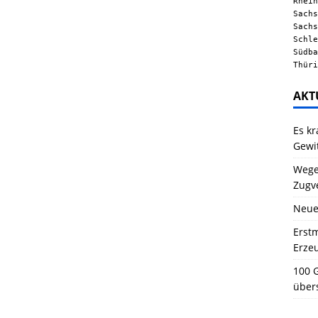
Rhein
Sachs
Sachs
Schle
Südba
Thüri
AKT
Es kr
Gewi
Wegen
Zugv
Neue
Erstm
Erze
100 G
über