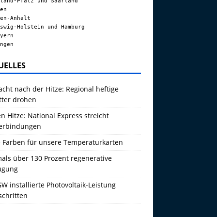
land-Pfalz und Saarland
en
en-Anhalt
swig-Holstein und Hamburg
yern
ngen
UELLES
acht nach der Hitze: Regional heftige
tter drohen
 Hitze: National Express streicht
erbindungen
 Farben für unsere Temperaturkarten
als über 130 Prozent regenerative
ugung
W installierte Photovoltaik-Leistung
schritten