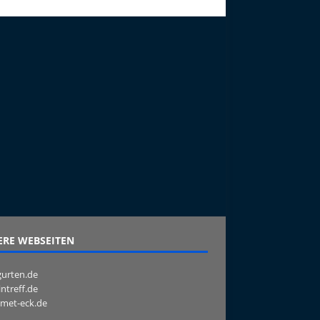
RE WEBSEITEN
urten.de
intreff.de
met-eck.de