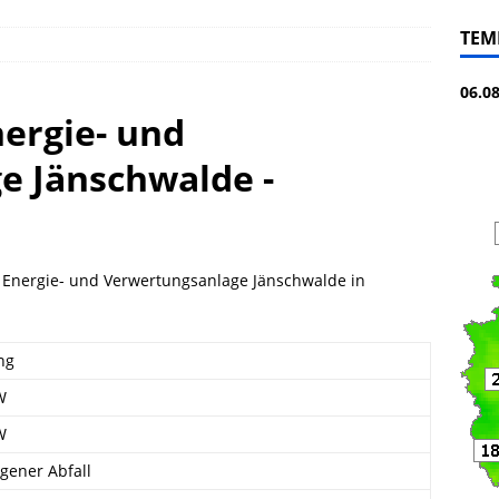
TEM
06.0
nergie- und
e Jänschwalde -
- Energie- und Verwertungsanlage Jänschwalde in
ng
W
W
ogener Abfall