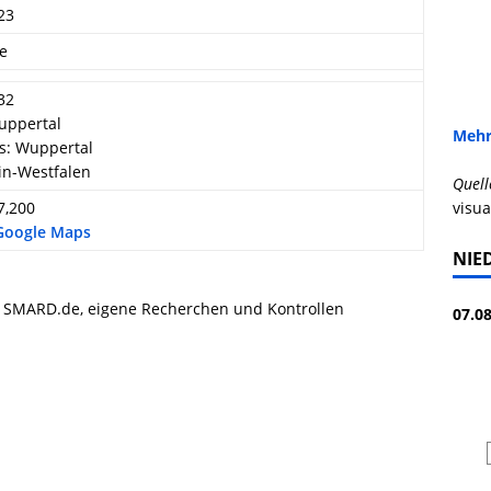
23
re
32
uppertal
Mehr
s: Wuppertal
in-Westfalen
Quell
7,200
visua
 Google Maps
NIE
, SMARD.de, eigene Recherchen und Kontrollen
07.08