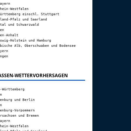
ayern
hein-Westfalen
ürttemberg einschl. Stuttgart
land-Pfalz und Saarland
tal und Schwarzwald
en
en-Anhalt
swig-Holstein und Hamburg
bische Alb, Oberschwaben und Bodensee
yern
ngen
ASSEN-WETTERVORHERSAGEN
-Württemberg
n
enburg und Berlin
n
enburg-Vorpommern
rsachsen und Bremen
ayern
hein-Westfalen