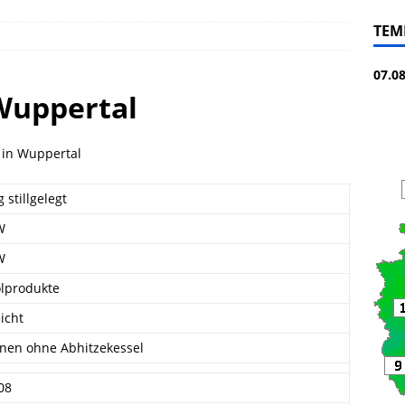
TEM
07.0
Wuppertal
 in Wuppertal
 stillgelegt
W
W
lprodukte
eicht
nen ohne Abhitzekessel
08