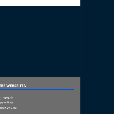
RE WEBSEITEN
urten.de
intreff.de
met-eck.de