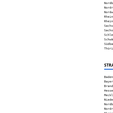
Nordb
Nordr
Nordw
Rhein
Rhein
Sachs
Sachs
Schle
Schwä
Südba
Thüri
STR
Baden
Bayer
Brand
Hesse
Meckl
Niede
Nordb
Nordr