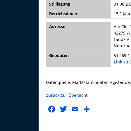
Stilllegung
31.08.20
Betriebsdauer
15,2 Jah
Adresse
Am Clef 
42275 W
Landkrei
Nordrhe
Geodaten
51,269 / 
Link zu
Datenquelle: Marktstammdatenregister.de
Zurück zur Übersicht
F
T
E
T
a
w
m
ei
c
it
ai
le