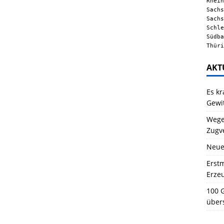
Rhein
Sachs
Sachs
Schle
Südba
Thüri
AKT
Es kr
Gewi
Wegen
Zugv
Neue
Erstm
Erze
100 G
über