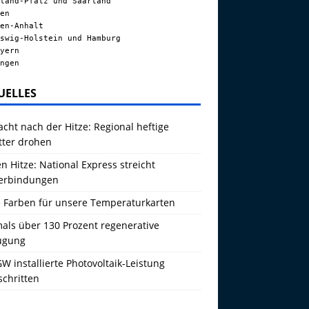
land-Pfalz und Saarland
en
en-Anhalt
swig-Holstein und Hamburg
yern
ngen
UELLES
acht nach der Hitze: Regional heftige
tter drohen
 Hitze: National Express streicht
erbindungen
 Farben für unsere Temperaturkarten
als über 130 Prozent regenerative
ugung
W installierte Photovoltaik-Leistung
schritten