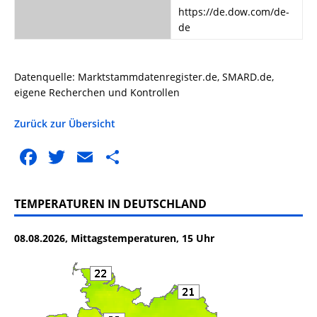
https://de.dow.com/de-
de
Datenquelle: Marktstammdatenregister.de, SMARD.de,
eigene Recherchen und Kontrollen
Zurück zur Übersicht
F
T
E
T
a
w
m
ei
c
it
ai
le
TEMPERATUREN IN DEUTSCHLAND
e
te
l
n
08.08.2026, Mittagstemperaturen, 15 Uhr
b
r
o
o
k