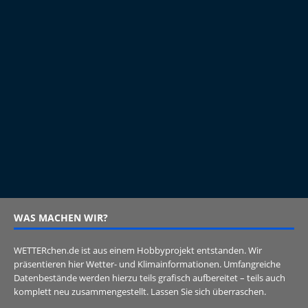
WAS MACHEN WIR?
WETTERchen.de ist aus einem Hobbyprojekt entstanden. Wir
präsentieren hier Wetter- und Klimainformationen. Umfangreiche
Datenbestände werden hierzu teils grafisch aufbereitet – teils auch
komplett neu zusammengestellt. Lassen Sie sich überraschen.