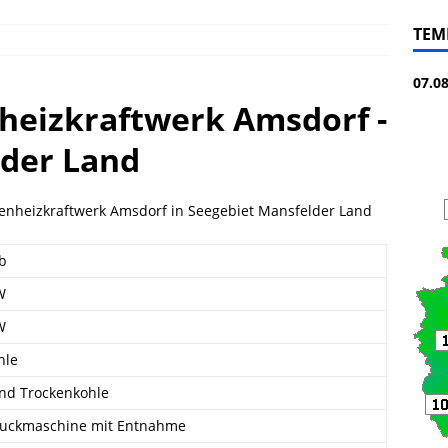
TEM
07.0
heizkraftwerk Amsdorf -
lder Land
enheizkraftwerk Amsdorf in Seegebiet Mansfelder Land
eb
W
W
hle
nd Trockenkohle
uckmaschine mit Entnahme