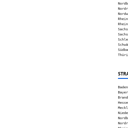
Nordb
Nordr
Nordw
Rhein
Rhein
Sachs
Sachs
Schle
Schwä
Südba
Thüri
STR
Baden
Bayer
Brand
Hesse
Meckl
Niede
Nordb
Nordr