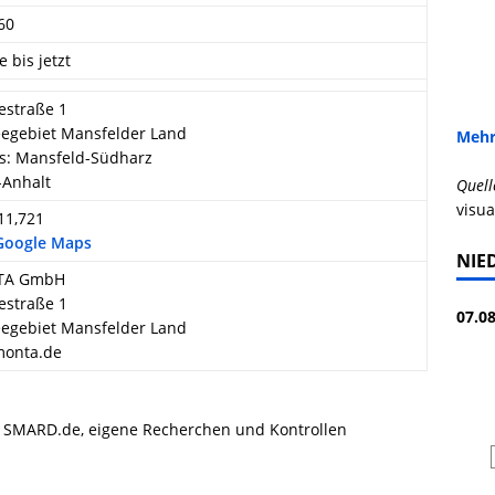
60
e bis jetzt
estraße 1
egebiet Mansfelder Land
Mehr
s: Mansfeld-Südharz
-Anhalt
Quell
visua
 11,721
 Google Maps
NIE
A GmbH
estraße 1
07.08
egebiet Mansfelder Land
onta.de
, SMARD.de, eigene Recherchen und Kontrollen