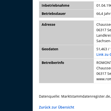
Inbetriebnahme
01.04.19
Betriebsdauer
66,4 Jahr
Adresse
Chausse
06317 Se
Landkrei
Sachsen
Geodaten
51,463 /
Link zu
Betreiberinfo
ROMONT
Chausse
06317 Se
www.rom
Datenquelle: Marktstammdatenregister.de
Zurück zur Übersicht