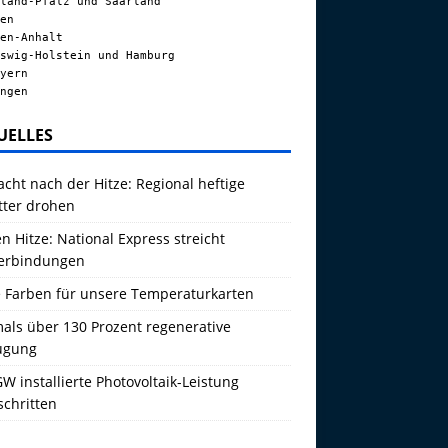
land-Pfalz und Saarland
en
en-Anhalt
swig-Holstein und Hamburg
yern
ngen
UELLES
acht nach der Hitze: Regional heftige
tter drohen
 Hitze: National Express streicht
erbindungen
 Farben für unsere Temperaturkarten
als über 130 Prozent regenerative
ugung
W installierte Photovoltaik-Leistung
schritten