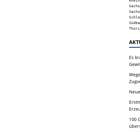
Rhein
Sachs
Sachs
Schle
Südba
Thüri
AKT
Es kr
Gewi
Wegen
Zugv
Neue
Erstm
Erze
100 G
über