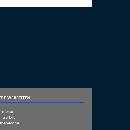
RE WEBSEITEN
urten.de
intreff.de
met-eck.de