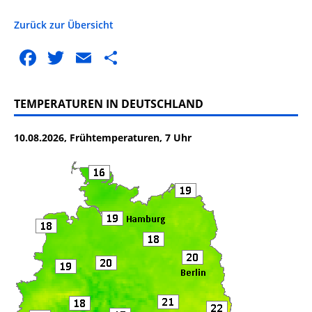
Zurück zur Übersicht
F
T
E
T
a
w
m
ei
c
it
ai
le
TEMPERATUREN IN DEUTSCHLAND
e
te
l
n
10.08.2026, Frühtemperaturen, 7 Uhr
b
r
o
o
k