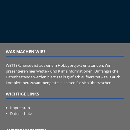
WAS MACHEN WIR?
WETTERchen.de ist aus einem Hobbyprojekt entstanden. Wir
präsentieren hier Wetter- und Klimainformationen. Umfangreiche
Datenbestände werden hierzu teils grafisch aufbereitet – teils auch
komplett neu zusammengestellt. Lassen Sie sich überraschen.
WICHTIGE LINKS
Impressum
Datenschutz