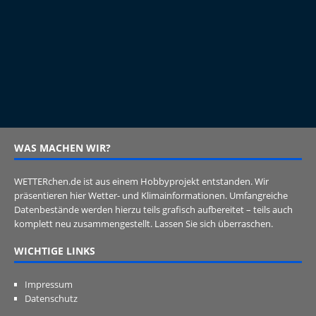
WAS MACHEN WIR?
WETTERchen.de ist aus einem Hobbyprojekt entstanden. Wir
präsentieren hier Wetter- und Klimainformationen. Umfangreiche
Datenbestände werden hierzu teils grafisch aufbereitet – teils auch
komplett neu zusammengestellt. Lassen Sie sich überraschen.
WICHTIGE LINKS
Impressum
Datenschutz