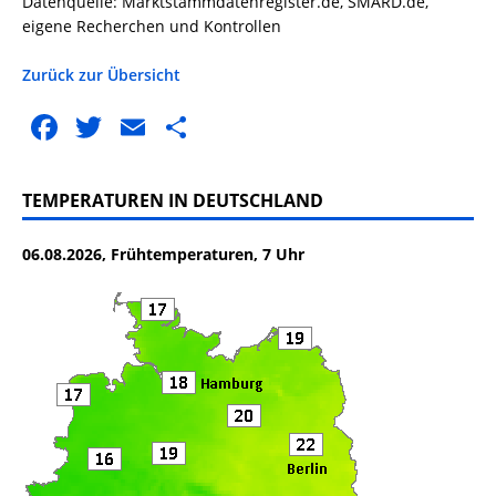
Datenquelle: Marktstammdatenregister.de, SMARD.de,
eigene Recherchen und Kontrollen
Zurück zur Übersicht
F
T
E
T
a
w
m
ei
c
it
ai
le
TEMPERATUREN IN DEUTSCHLAND
e
te
l
n
06.08.2026, Frühtemperaturen, 7 Uhr
b
r
o
o
k