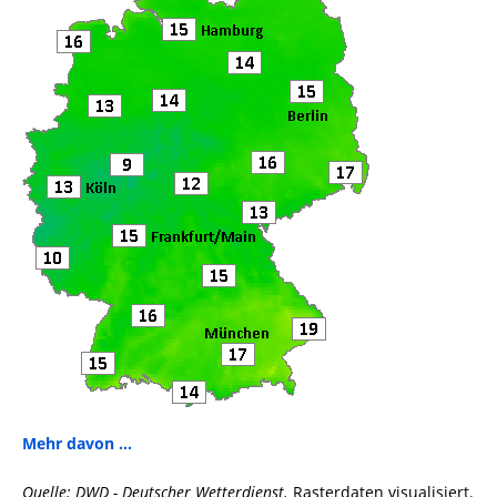
k
Mehr davon ...
Quelle: DWD - Deutscher Wetterdienst.
Rasterdaten visualisiert.