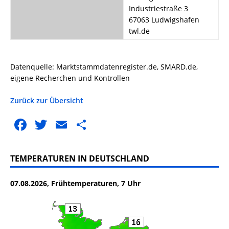
Industriestraße 3
67063 Ludwigshafen
twl.de
Datenquelle: Marktstammdatenregister.de, SMARD.de,
eigene Recherchen und Kontrollen
Zurück zur Übersicht
F
T
E
T
a
w
m
ei
c
it
ai
le
TEMPERATUREN IN DEUTSCHLAND
e
te
l
n
07.08.2026, Frühtemperaturen, 7 Uhr
b
r
o
o