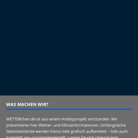
WAS MACHEN WIR?
WETTERchen.de ist aus einem Hobbyprojekt entstanden. Wir
präsentieren hier Wetter- und Klimainformationen. Umfangreiche
Datenbestände werden hierzu teils grafisch aufbereitet – teils auch
komplett neu zusammengestellt. Lassen Sie sich überraschen.