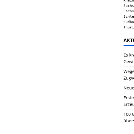
Rhein
Sachs
Sachs
Schle
Südba
Thüri
AKT
Es kr
Gewi
Wegen
Zugv
Neue
Erstm
Erze
100 G
über