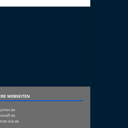
RE WEBSEITEN
urten.de
intreff.de
met-eck.de