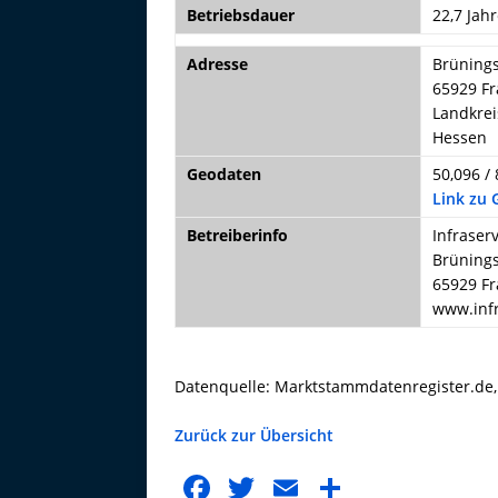
Betriebsdauer
22,7 Jahr
Adresse
Brünings
65929 Fr
Landkrei
Hessen
Geodaten
50,096 / 
Link zu
Betreiberinfo
Infrase
Brünings
65929 Fr
www.inf
Datenquelle: Marktstammdatenregister.de
Zurück zur Übersicht
F
T
E
T