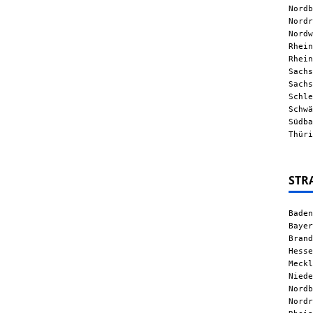
Nordb
Nordr
Nordw
Rhein
Rhein
Sachs
Sachs
Schle
Schwä
Südba
Thüri
STR
Baden
Bayer
Brand
Hesse
Meckl
Niede
Nordb
Nordr