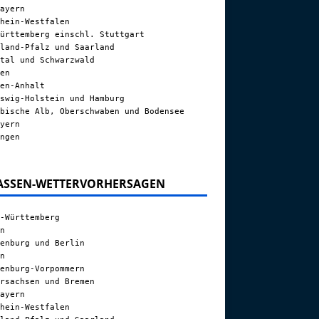
ayern
hein-Westfalen
ürttemberg einschl. Stuttgart
land-Pfalz und Saarland
tal und Schwarzwald
en
en-Anhalt
swig-Holstein und Hamburg
bische Alb, Oberschwaben und Bodensee
yern
ngen
ASSEN-WETTERVORHERSAGEN
-Württemberg
n
enburg und Berlin
n
enburg-Vorpommern
rsachsen und Bremen
ayern
hein-Westfalen