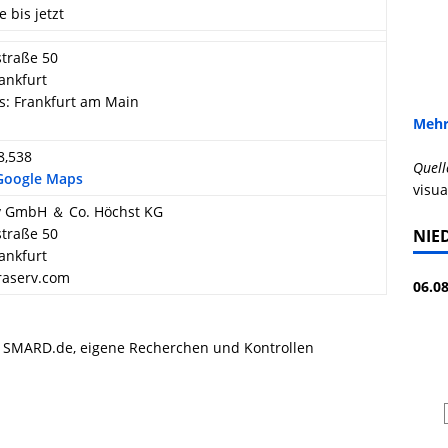
e bis jetzt
traße 50
ankfurt
s: Frankfurt am Main
Mehr
8,538
Quell
 Google Maps
visua
rv GmbH ＆ Co. Höchst KG
traße 50
NIE
ankfurt
raserv.com
06.08
, SMARD.de, eigene Recherchen und Kontrollen