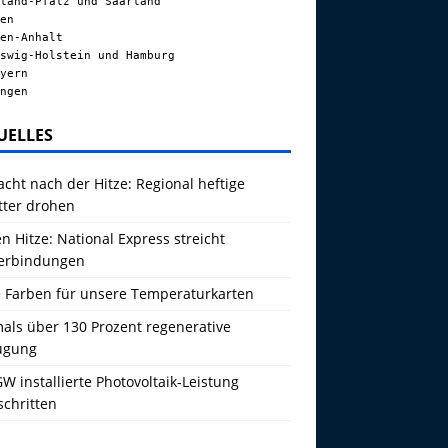
land-Pfalz und Saarland
en
en-Anhalt
swig-Holstein und Hamburg
yern
ngen
UELLES
acht nach der Hitze: Regional heftige
tter drohen
 Hitze: National Express streicht
erbindungen
 Farben für unsere Temperaturkarten
als über 130 Prozent regenerative
ugung
W installierte Photovoltaik-Leistung
schritten