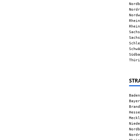
Nordb
Nordr
Nordw
Rhein
Rhein
Sachs
Sachs
Schle
Schwä
Südba
Thüri
STR
Baden
Bayer
Brand
Hesse
Meckl
Niede
Nordb
Nordr