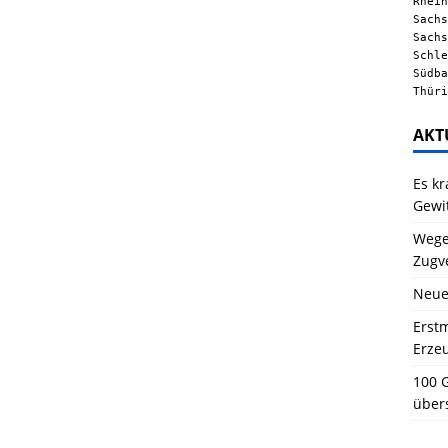
Rhein
Sachs
Sachs
Schle
Südba
Thüri
AKT
Es kr
Gewi
Wegen
Zugv
Neue
Erstm
Erze
100 G
über