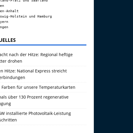
land-Pfalz und Saarland
en
en-Anhalt
swig-Holstein und Hamburg
yern
ngen
UELLES
acht nach der Hitze: Regional heftige
tter drohen
 Hitze: National Express streicht
erbindungen
 Farben für unsere Temperaturkarten
als über 130 Prozent regenerative
ugung
W installierte Photovoltaik-Leistung
schritten