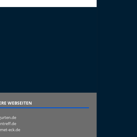
RE WEBSEITEN
urten.de
intreff.de
met-eck.de