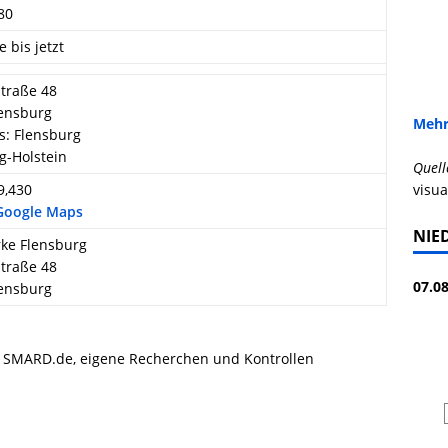
80
e bis jetzt
straße 48
lensburg
Mehr
s: Flensburg
g-Holstein
Quell
9,430
visua
 Google Maps
NIE
ke Flensburg
straße 48
07.08
lensburg
, SMARD.de, eigene Recherchen und Kontrollen