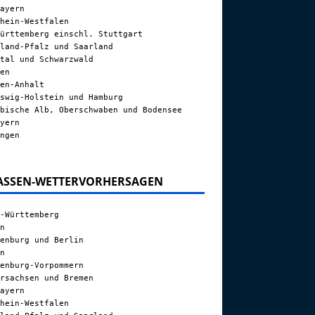
ayern
hein-Westfalen
ürttemberg einschl. Stuttgart
land-Pfalz und Saarland
tal und Schwarzwald
en
en-Anhalt
swig-Holstein und Hamburg
bische Alb, Oberschwaben und Bodensee
yern
ngen
ASSEN-WETTERVORHERSAGEN
-Württemberg
n
enburg und Berlin
n
enburg-Vorpommern
rsachsen und Bremen
ayern
hein-Westfalen