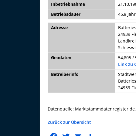
Inbetriebnahme
21.10.19
Betriebsdauer
45,8 Jahr
Adresse
Batterie
24939 F
Landkrei
Schleswi
Geodaten
54,805 / 
Link zu
Betreiberinfo
Stadtwer
Batterie
24939 F
Datenquelle: Marktstammdatenregister.de
Zurück zur Übersicht