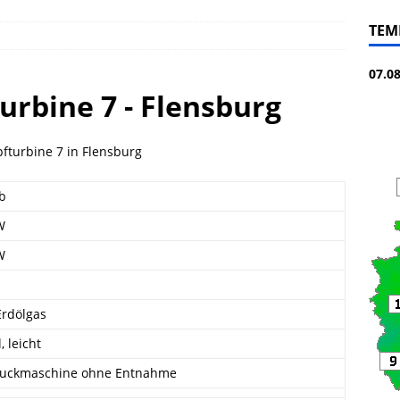
TEM
07.0
rbine 7 - Flensburg
fturbine 7 in Flensburg
eb
W
W
Erdölgas
, leicht
uckmaschine ohne Entnahme