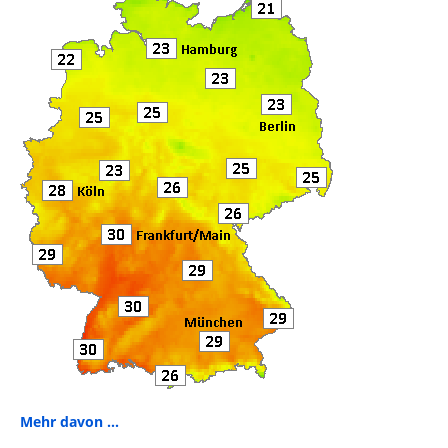
o
k
Mehr davon ...