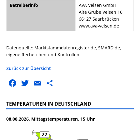
Betreiberinfo
AVA Velsen GmbH
Alte Grube Velsen 16
66127 Saarbrücken
www.ava-velsen.de
Datenquelle: Marktstammdatenregister.de, SMARD.de,
eigene Recherchen und Kontrollen
Zurück zur Übersicht
F
T
E
T
a
w
m
ei
c
it
ai
le
TEMPERATUREN IN DEUTSCHLAND
e
te
l
n
08.08.2026, Mittagstemperaturen, 15 Uhr
b
r
o