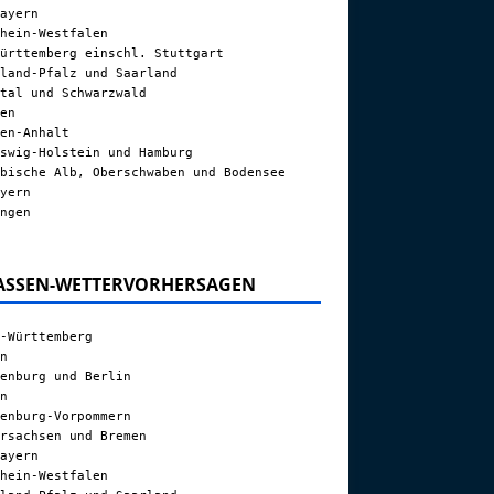
ayern
hein-Westfalen
ürttemberg einschl. Stuttgart
land-Pfalz und Saarland
tal und Schwarzwald
en
en-Anhalt
swig-Holstein und Hamburg
bische Alb, Oberschwaben und Bodensee
yern
ngen
ASSEN-WETTERVORHERSAGEN
-Württemberg
n
enburg und Berlin
n
enburg-Vorpommern
rsachsen und Bremen
ayern
hein-Westfalen