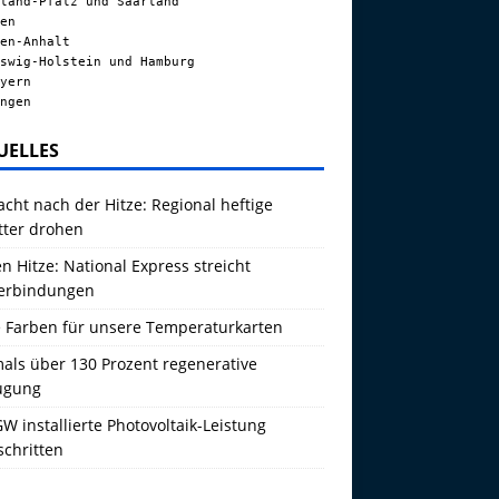
land-Pfalz und Saarland
en
en-Anhalt
swig-Holstein und Hamburg
yern
ngen
UELLES
acht nach der Hitze: Regional heftige
tter drohen
 Hitze: National Express streicht
erbindungen
 Farben für unsere Temperaturkarten
als über 130 Prozent regenerative
ugung
W installierte Photovoltaik-Leistung
schritten