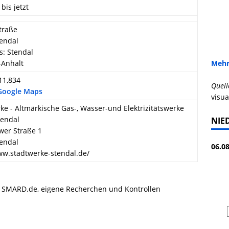
 bis jetzt
straße
endal
s: Stendal
-Anhalt
Mehr
 11,834
Quell
 Google Maps
visua
ke - Altmärkische Gas-, Wasser-und Elektrizitätswerke
endal
NIE
wer Straße 1
endal
06.08
ww.stadtwerke-stendal.de/
, SMARD.de, eigene Recherchen und Kontrollen