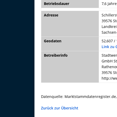
Betriebsdauer
7,6 Jahre
Adresse
Schiller
39576 St
Landkrei
Sachsen
Geodaten
52,607 /
Link zu
Betreiberinfo
Stadtwer
GmbH St
Ratheno
39576 St
http://w
Datenquelle: Marktstammdatenregister.de
Zurück zur Übersicht