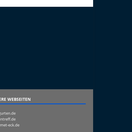
RE WEBSEITEN
urten.de
intreff.de
met-eck.de