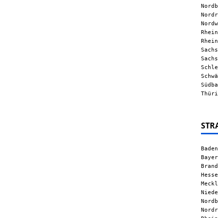
Nordb
Nordr
Nordw
Rhein
Rhein
Sachs
Sachs
Schle
Schwä
Südba
Thüri
STR
Baden
Bayer
Brand
Hesse
Meckl
Niede
Nordb
Nordr