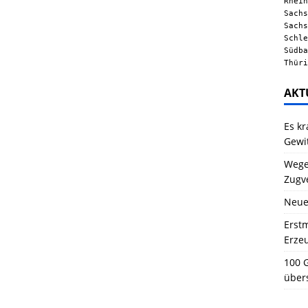
Rhein
Sachs
Sachs
Schle
Südba
Thüri
AKT
Es kr
Gewi
Wegen
Zugv
Neue
Erstm
Erze
100 G
über