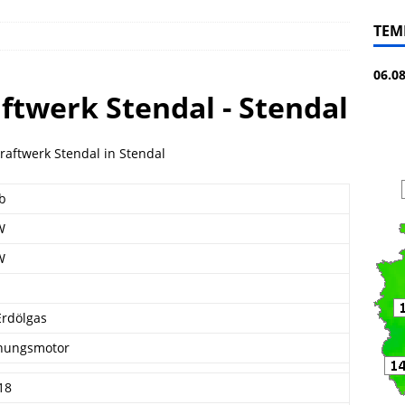
TEM
06.0
ftwerk Stendal - Stendal
raftwerk Stendal in Stendal
eb
W
W
Erdölgas
nungsmotor
18