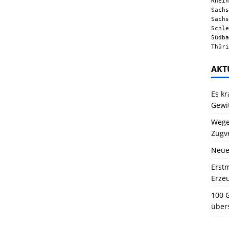
Rhein
Sachs
Sachs
Schle
Südba
Thüri
AKT
Es kr
Gewi
Wegen
Zugv
Neue
Erstm
Erze
100 G
über