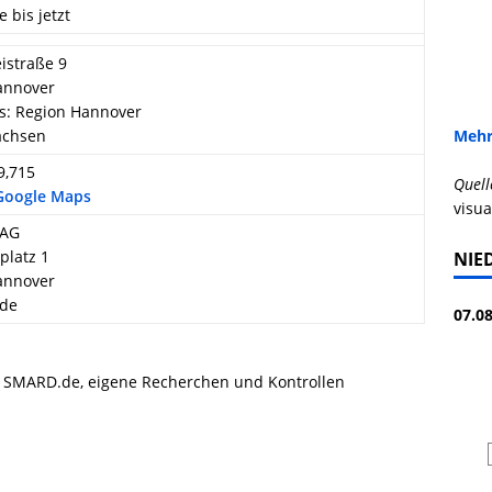
e bis jetzt
istraße 9
annover
s: Region Hannover
achsen
Mehr
9,715
Quell
 Google Maps
visua
 AG
platz 1
NIE
annover
.de
07.08
, SMARD.de, eigene Recherchen und Kontrollen