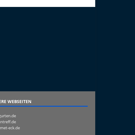
RE WEBSEITEN
urten.de
intreff.de
met-eck.de