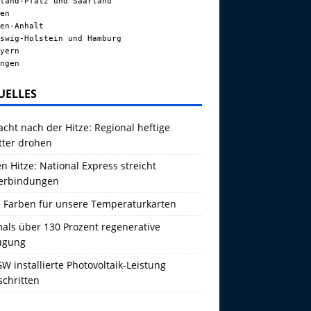
land-Pfalz und Saarland
en
en-Anhalt
swig-Holstein und Hamburg
yern
ngen
UELLES
acht nach der Hitze: Regional heftige
tter drohen
 Hitze: National Express streicht
erbindungen
 Farben für unsere Temperaturkarten
als über 130 Prozent regenerative
ugung
W installierte Photovoltaik-Leistung
schritten