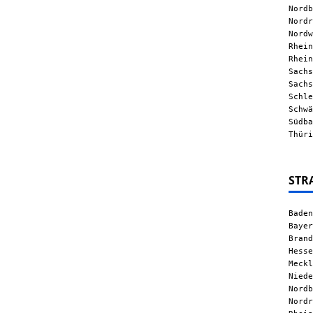
Nordb
Nordr
Nordw
Rhein
Rhein
Sachs
Sachs
Schle
Schwä
Südba
Thüri
STR
Baden
Bayer
Brand
Hesse
Meckl
Niede
Nordb
Nordr