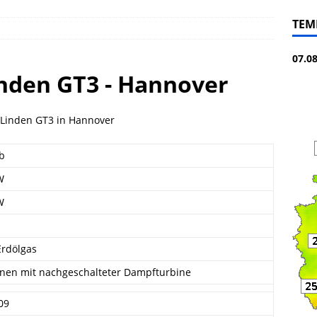
TEM
07.0
nden GT3 - Hannover
 Linden GT3 in Hannover
eb
W
W
Erdölgas
nen mit nachgeschalteter Dampfturbine
09