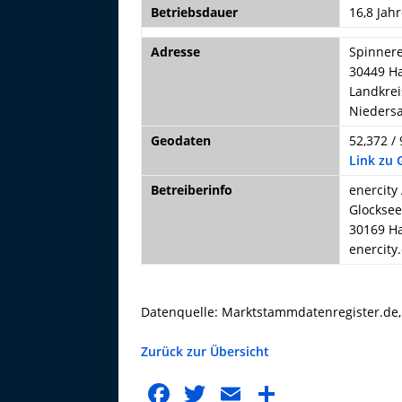
Betriebsdauer
16,8 Jahr
Adresse
Spinnere
30449 H
Landkrei
Nieders
Geodaten
52,372 / 
Link zu
Betreiberinfo
enercity
Glocksee
30169 H
enercity
Datenquelle: Marktstammdatenregister.de
Zurück zur Übersicht
F
T
E
T