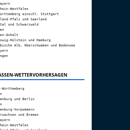
ayern
hein-Westfalen
ürttemberg einschl. Stuttgart
land-Pfalz und Saarland
tal und Schwarzwald
en
en-Anhalt
swig-Holstein und Hamburg
bische Alb, Oberschwaben und Bodensee
yern
ngen
ASSEN-WETTERVORHERSAGEN
-Württemberg
n
enburg und Berlin
n
enburg-Vorpommern
rsachsen und Bremen
ayern
hein-Westfalen