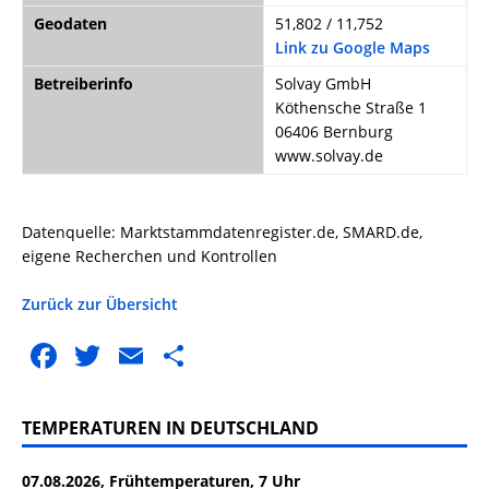
Geodaten
51,802 / 11,752
Link zu Google Maps
Betreiberinfo
Solvay GmbH
Köthensche Straße 1
06406 Bernburg
www.solvay.de
Datenquelle: Marktstammdatenregister.de, SMARD.de,
eigene Recherchen und Kontrollen
Zurück zur Übersicht
F
T
E
T
a
w
m
ei
c
it
ai
le
TEMPERATUREN IN DEUTSCHLAND
e
te
l
n
07.08.2026, Frühtemperaturen, 7 Uhr