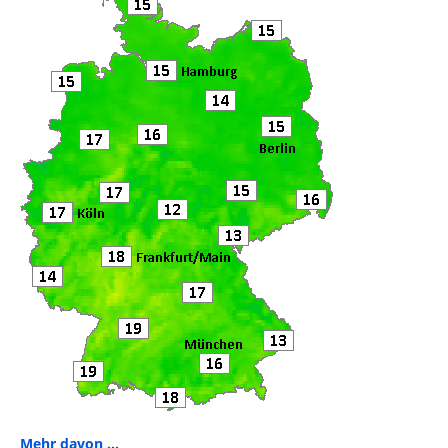
o
k
Mehr davon ...