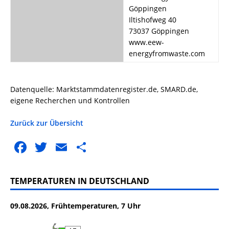
Göppingen
Iltishofweg 40
73037 Göppingen
www.eew-
energyfromwaste.com
Datenquelle: Marktstammdatenregister.de, SMARD.de,
eigene Recherchen und Kontrollen
Zurück zur Übersicht
F
T
E
T
a
w
m
ei
c
it
ai
le
TEMPERATUREN IN DEUTSCHLAND
e
te
l
n
09.08.2026, Frühtemperaturen, 7 Uhr
b
r
o