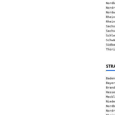
Nordb
Nordr
Nordw
Rhein
Rhein
Sachs
Sachs
Schle
Schwä
Südba
Thüri
STR
Baden
Bayer
Brand
Hesse
Meckl
Niede
Nordb
Nordr