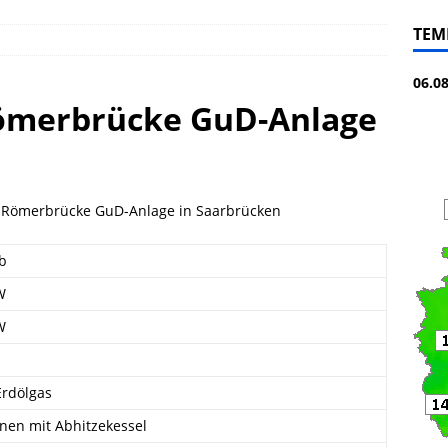
TEM
06.0
ömerbrücke GuD-Anlage
-Römerbrücke GuD-Anlage in Saarbrücken
eb
W
W
Erdölgas
nen mit Abhitzekessel