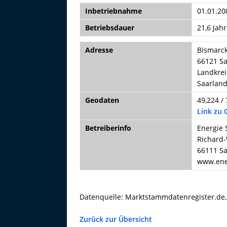
Inbetriebnahme
01.01.20
Betriebsdauer
21,6 Jahr
Adresse
Bismarck
66121 S
Landkrei
Saarlan
Geodaten
49,224 / 
Link zu
Betreiberinfo
Energie 
Richard-
66111 S
www.ene
Datenquelle: Marktstammdatenregister.de
Zurück zur Übersicht