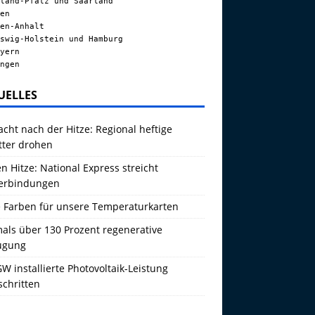
land-Pfalz und Saarland
en
en-Anhalt
swig-Holstein und Hamburg
yern
ngen
UELLES
acht nach der Hitze: Regional heftige
tter drohen
 Hitze: National Express streicht
erbindungen
 Farben für unsere Temperaturkarten
als über 130 Prozent regenerative
ugung
W installierte Photovoltaik-Leistung
schritten