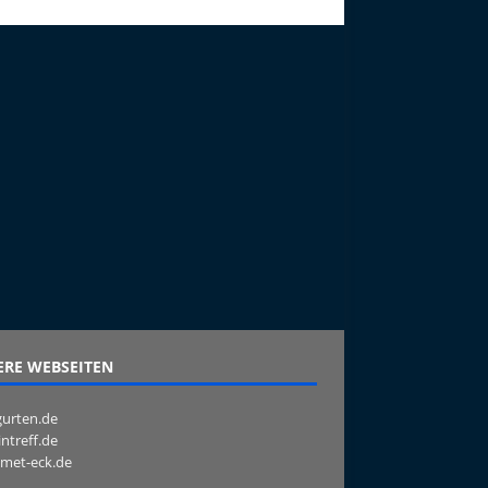
RE WEBSEITEN
urten.de
intreff.de
met-eck.de