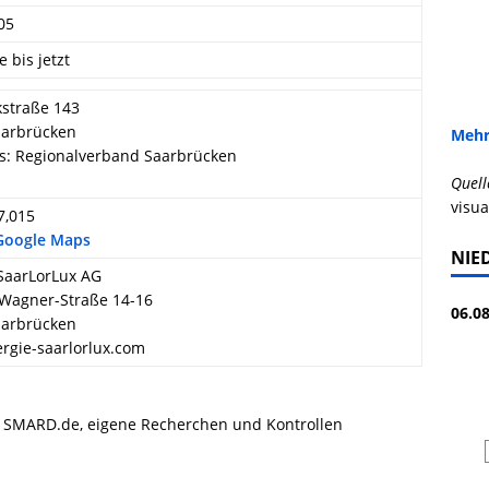
05
e bis jetzt
straße 143
aarbrücken
Mehr
s: Regionalverband Saarbrücken
d
Quell
visua
7,015
 Google Maps
NIE
SaarLorLux AG
Wagner-Straße 14-16
06.08
aarbrücken
rgie-saarlorlux.com
, SMARD.de, eigene Recherchen und Kontrollen