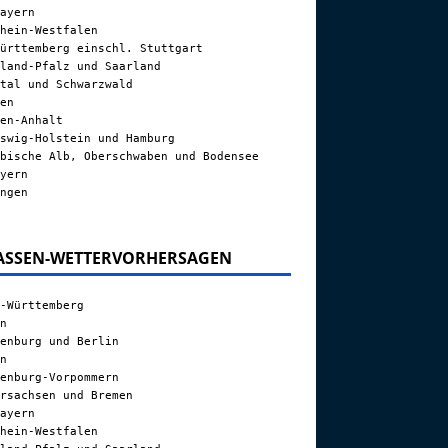
ayern
hein-Westfalen
ürttemberg einschl. Stuttgart
land-Pfalz und Saarland
tal und Schwarzwald
en
en-Anhalt
swig-Holstein und Hamburg
bische Alb, Oberschwaben und Bodensee
yern
ngen
ASSEN-WETTERVORHERSAGEN
-Württemberg
n
enburg und Berlin
n
enburg-Vorpommern
rsachsen und Bremen
ayern
hein-Westfalen