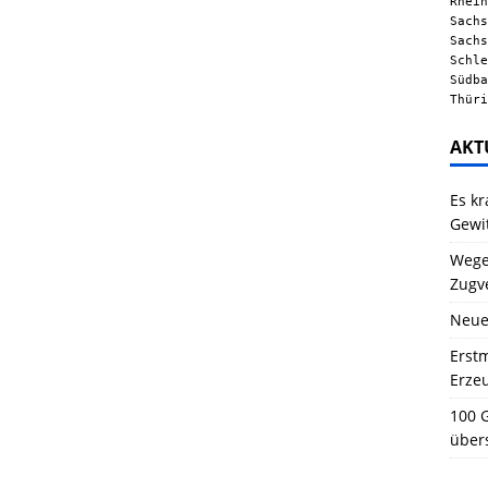
Rhein
Sachs
Sachs
Schle
Südba
Thüri
AKT
Es kr
Gewi
Wegen
Zugv
Neue
Erstm
Erze
100 G
über