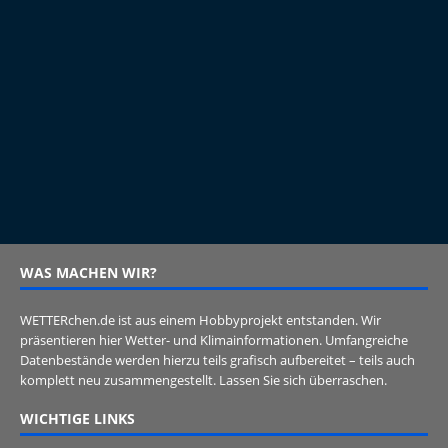
WAS MACHEN WIR?
WETTERchen.de ist aus einem Hobbyprojekt entstanden. Wir
präsentieren hier Wetter- und Klimainformationen. Umfangreiche
Datenbestände werden hierzu teils grafisch aufbereitet – teils auch
komplett neu zusammengestellt. Lassen Sie sich überraschen.
WICHTIGE LINKS