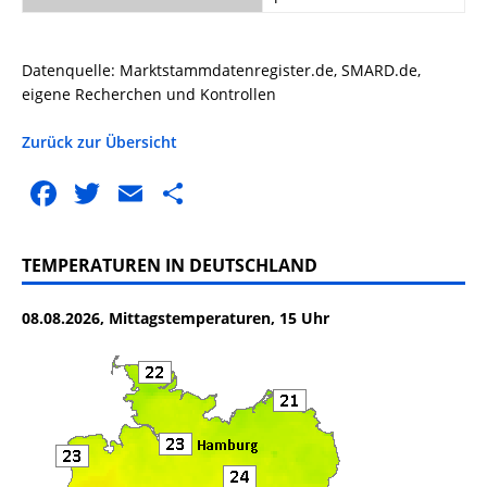
Datenquelle: Marktstammdatenregister.de, SMARD.de,
eigene Recherchen und Kontrollen
Zurück zur Übersicht
F
T
E
T
a
w
m
ei
c
it
ai
le
TEMPERATUREN IN DEUTSCHLAND
e
te
l
n
08.08.2026, Mittagstemperaturen, 15 Uhr
b
r
o
o
k