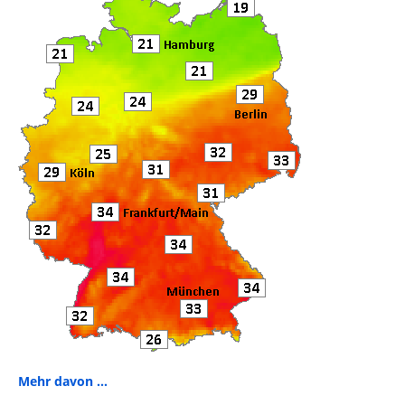
o
k
Mehr davon ...