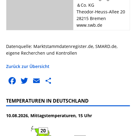
＆Co. KG
Theodor-Heuss-Allee 20
28215 Bremen
www.swb.de
Datenquelle: Marktstammdatenregister.de, SMARD.de,
eigene Recherchen und Kontrollen
Zurück zur Übersicht
F
T
E
T
a
w
m
ei
c
it
ai
le
TEMPERATUREN IN DEUTSCHLAND
e
te
l
n
10.08.2026, Mittagstemperaturen, 15 Uhr
b
r
o