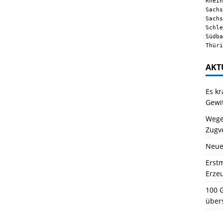
Rhein
Sachs
Sachs
Schle
Südba
Thüri
AKT
Es kr
Gewi
Wegen
Zugv
Neue
Erstm
Erze
100 G
über