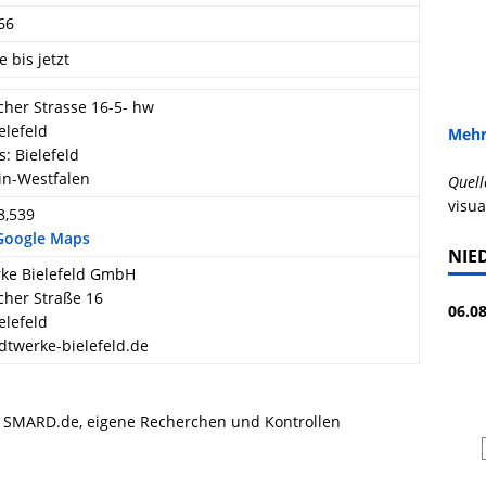
66
e bis jetzt
cher Strasse 16-5- hw
elefeld
Mehr
s: Bielefeld
in-Westfalen
Quell
visua
8,539
 Google Maps
NIE
ke Bielefeld GmbH
cher Straße 16
06.08
elefeld
twerke-bielefeld.de
, SMARD.de, eigene Recherchen und Kontrollen