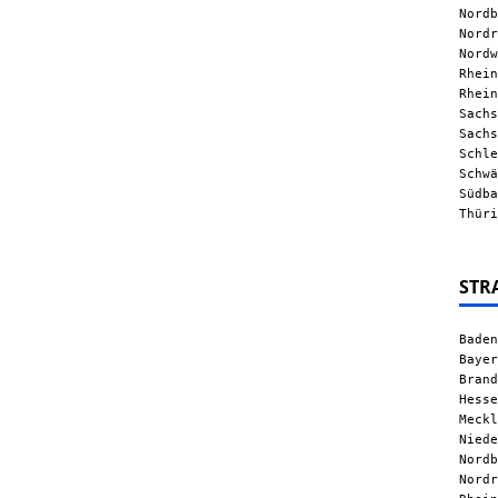
Nordb
Nordr
Nordw
Rhein
Rhein
Sachs
Sachs
Schle
Schwä
Südba
Thüri
STR
Baden
Bayer
Brand
Hesse
Meckl
Niede
Nordb
Nordr