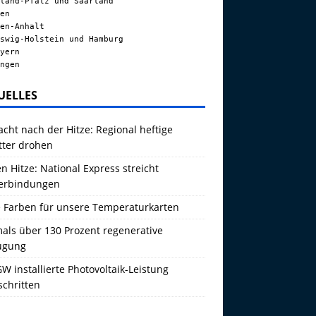
land-Pfalz und Saarland
en
en-Anhalt
swig-Holstein und Hamburg
yern
ngen
UELLES
acht nach der Hitze: Regional heftige
tter drohen
 Hitze: National Express streicht
erbindungen
 Farben für unsere Temperaturkarten
als über 130 Prozent regenerative
ugung
W installierte Photovoltaik-Leistung
schritten