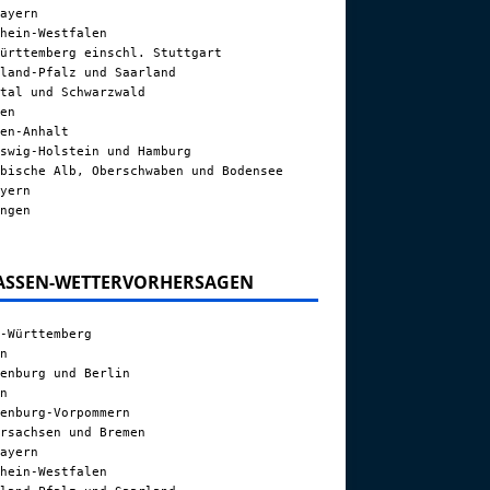
ayern
hein-Westfalen
ürttemberg einschl. Stuttgart
land-Pfalz und Saarland
tal und Schwarzwald
en
en-Anhalt
swig-Holstein und Hamburg
bische Alb, Oberschwaben und Bodensee
yern
ngen
ASSEN-WETTERVORHERSAGEN
-Württemberg
n
enburg und Berlin
n
enburg-Vorpommern
rsachsen und Bremen
ayern
hein-Westfalen