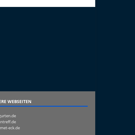
RE WEBSEITEN
urten.de
intreff.de
met-eck.de