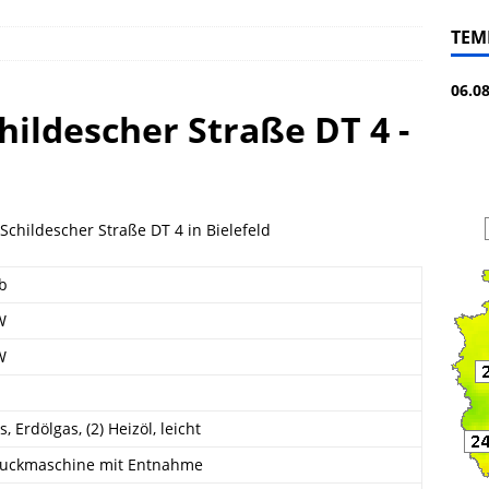
TEM
06.0
ildescher Straße DT 4 -
childescher Straße DT 4 in Bielefeld
eb
W
W
s, Erdölgas, (2) Heizöl, leicht
uckmaschine mit Entnahme