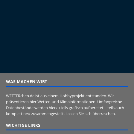
WAS MACHEN WIR?
WETTERchen.de ist aus einem Hobbyprojekt entstanden. Wir
präsentieren hier Wetter- und Klimainformationen. Umfangreiche
Datenbestände werden hierzu teils grafisch aufbereitet – teils auch
komplett neu zusammengestellt. Lassen Sie sich überraschen.
WICHTIGE LINKS