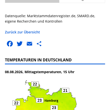
Datenquelle: Marktstammdatenregister.de, SMARD.de,
eigene Recherchen und Kontrollen
Zurück zur Übersicht
F
T
E
T
a
w
m
ei
c
it
ai
le
TEMPERATUREN IN DEUTSCHLAND
e
te
l
n
08.08.2026, Mittagstemperaturen, 15 Uhr
b
r
o
o
k