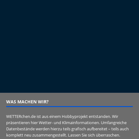
WAS MACHEN WIR?
WETTERchen.de ist aus einem Hobbyprojekt entstanden. Wir
präsentieren hier Wetter- und Klimainformationen. Umfangreiche
Datenbestände werden hierzu teils grafisch aufbereitet – teils auch
komplett neu zusammengestellt. Lassen Sie sich überraschen.