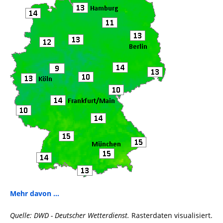
k
Mehr davon ...
Quelle: DWD - Deutscher Wetterdienst.
Rasterdaten visualisiert.