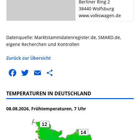
Berliner Ring 2
38440 Wolfsburg
www.volkswagen.de
Datenquelle: Marktstammdatenregister.de, SMARD.de,
eigene Recherchen und Kontrollen
Zurück zur Übersicht
F
T
E
T
a
w
m
ei
c
it
ai
le
TEMPERATUREN IN DEUTSCHLAND
e
te
l
n
08.08.2026, Frühtemperaturen, 7 Uhr
b
r
o
o