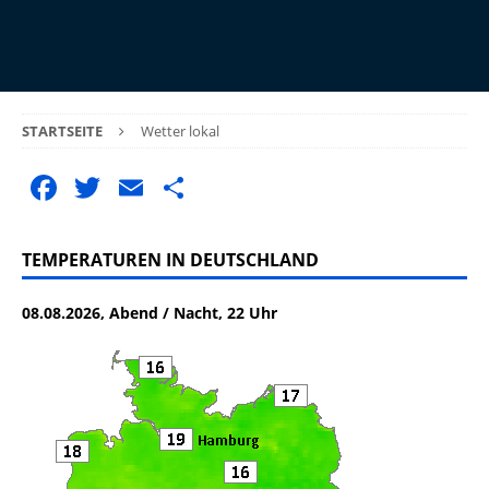
STARTSEITE
Wetter lokal
F
T
E
T
a
w
m
ei
c
it
ai
le
TEMPERATUREN IN DEUTSCHLAND
e
te
l
n
08.08.2026, Abend / Nacht, 22 Uhr
b
r
o
o
k