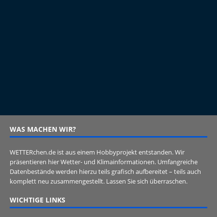
WAS MACHEN WIR?
WETTERchen.de ist aus einem Hobbyprojekt entstanden. Wir
präsentieren hier Wetter- und Klimainformationen. Umfangreiche
Datenbestände werden hierzu teils grafisch aufbereitet – teils auch
komplett neu zusammengestellt. Lassen Sie sich überraschen.
WICHTIGE LINKS