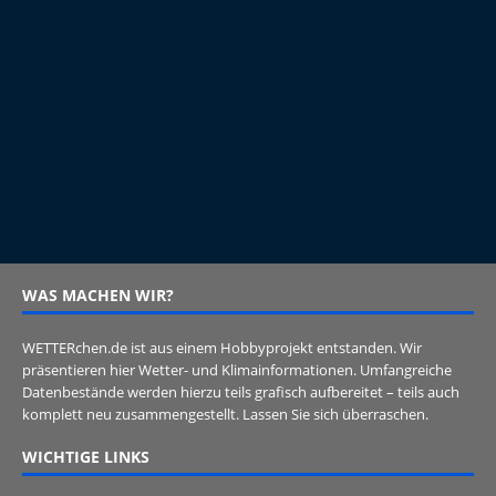
WAS MACHEN WIR?
WETTERchen.de ist aus einem Hobbyprojekt entstanden. Wir
präsentieren hier Wetter- und Klimainformationen. Umfangreiche
Datenbestände werden hierzu teils grafisch aufbereitet – teils auch
komplett neu zusammengestellt. Lassen Sie sich überraschen.
WICHTIGE LINKS