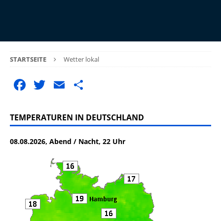
STARTSEITE
Wetter lokal
F
T
E
T
a
w
m
ei
c
it
ai
le
TEMPERATUREN IN DEUTSCHLAND
e
te
l
n
08.08.2026, Abend / Nacht, 22 Uhr
b
r
o
o
k