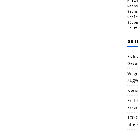
Rhein
Sachs
Sachs
Schle
Südba
Thüri
AKT
Es kr
Gewi
Wegen
Zugv
Neue
Erstm
Erze
100 G
über