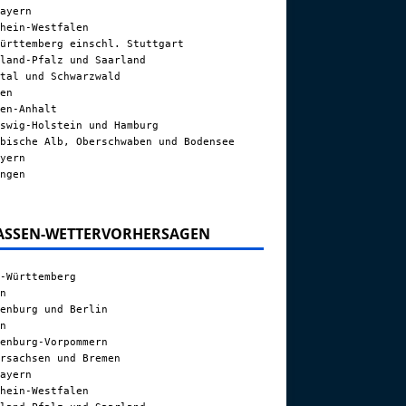
ayern
hein-Westfalen
ürttemberg einschl. Stuttgart
land-Pfalz und Saarland
tal und Schwarzwald
en
en-Anhalt
swig-Holstein und Hamburg
bische Alb, Oberschwaben und Bodensee
yern
ngen
ASSEN-WETTERVORHERSAGEN
-Württemberg
n
enburg und Berlin
n
enburg-Vorpommern
rsachsen und Bremen
ayern
hein-Westfalen