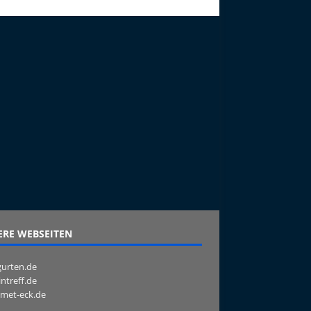
RE WEBSEITEN
urten.de
intreff.de
met-eck.de