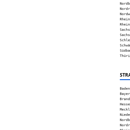
Nordb
Nordr
Nordw
Rhein
Rhein
Sachs
Sachs
Schle
Schwä
Südba
Thüri
STR
Baden
Bayer
Brand
Hesse
Meckl
Niede
Nordb
Nordr