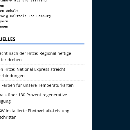
land-Pfalz und Saarland
en
en-Anhalt
swig-Holstein und Hamburg
yern
ngen
UELLES
acht nach der Hitze: Regional heftige
tter drohen
 Hitze: National Express streicht
erbindungen
 Farben für unsere Temperaturkarten
als über 130 Prozent regenerative
ugung
W installierte Photovoltaik-Leistung
schritten