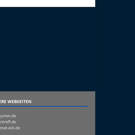
RE WEBSEITEN
urten.de
intreff.de
met-eck.de