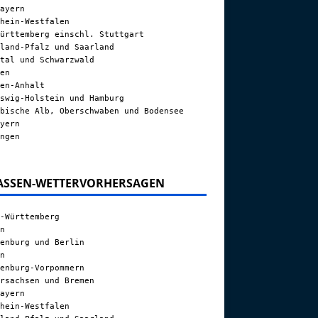
ayern
hein-Westfalen
ürttemberg einschl. Stuttgart
land-Pfalz und Saarland
tal und Schwarzwald
en
en-Anhalt
swig-Holstein und Hamburg
bische Alb, Oberschwaben und Bodensee
yern
ngen
ASSEN-WETTERVORHERSAGEN
-Württemberg
n
enburg und Berlin
n
enburg-Vorpommern
rsachsen und Bremen
ayern
hein-Westfalen