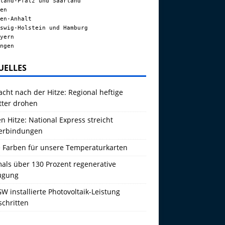
land-Pfalz und Saarland
en
en-Anhalt
swig-Holstein und Hamburg
yern
ngen
UELLES
acht nach der Hitze: Regional heftige
tter drohen
 Hitze: National Express streicht
erbindungen
 Farben für unsere Temperaturkarten
als über 130 Prozent regenerative
ugung
W installierte Photovoltaik-Leistung
schritten