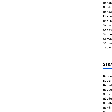
Nordb
Nordr
Nordw
Rhein
Rhein
Sachs
Sachs
Schle
Schwä
Südba
Thüri
STR
Baden
Bayer
Brand
Hesse
Meckl
Niede
Nordb
Nordr