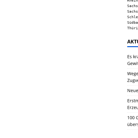
Rhein
Sachs
Sachs
Schle
Südba
Thüri
AKT
Es kr
Gewi
Wegen
Zugv
Neue
Erstm
Erze
100 G
über