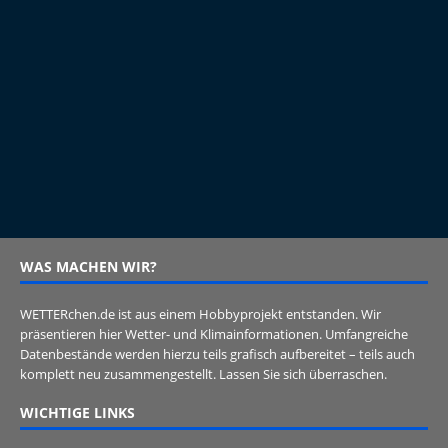
WAS MACHEN WIR?
WETTERchen.de ist aus einem Hobbyprojekt entstanden. Wir
präsentieren hier Wetter- und Klimainformationen. Umfangreiche
Datenbestände werden hierzu teils grafisch aufbereitet – teils auch
komplett neu zusammengestellt. Lassen Sie sich überraschen.
WICHTIGE LINKS