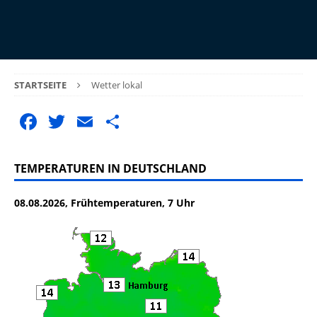
STARTSEITE
Wetter lokal
F
T
E
T
a
w
m
ei
c
it
ai
le
TEMPERATUREN IN DEUTSCHLAND
e
te
l
n
08.08.2026, Frühtemperaturen, 7 Uhr
b
r
o
o
k