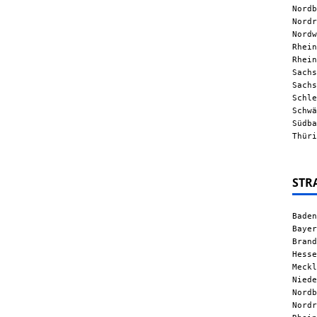
Nordb
Nordr
Nordw
Rhein
Rhein
Sachs
Sachs
Schle
Schwä
Südba
Thüri
STR
Baden
Bayer
Brand
Hesse
Meckl
Niede
Nordb
Nordr