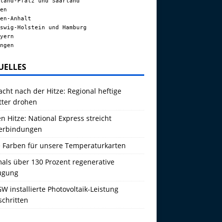
land-Pfalz und Saarland
en
en-Anhalt
swig-Holstein und Hamburg
yern
ngen
UELLES
acht nach der Hitze: Regional heftige
tter drohen
 Hitze: National Express streicht
erbindungen
 Farben für unsere Temperaturkarten
als über 130 Prozent regenerative
ugung
W installierte Photovoltaik-Leistung
schritten