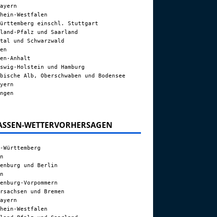
ayern
hein-Westfalen
ürttemberg einschl. Stuttgart
land-Pfalz und Saarland
tal und Schwarzwald
en
en-Anhalt
swig-Holstein und Hamburg
bische Alb, Oberschwaben und Bodensee
yern
ngen
ASSEN-WETTERVORHERSAGEN
-Württemberg
n
enburg und Berlin
n
enburg-Vorpommern
rsachsen und Bremen
ayern
hein-Westfalen