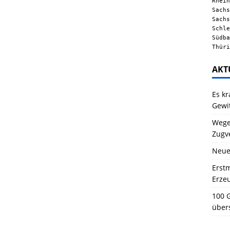
Rhein
Sachs
Sachs
Schle
Südba
Thüri
AKT
Es kr
Gewi
Wegen
Zugv
Neue
Erstm
Erze
100 G
über