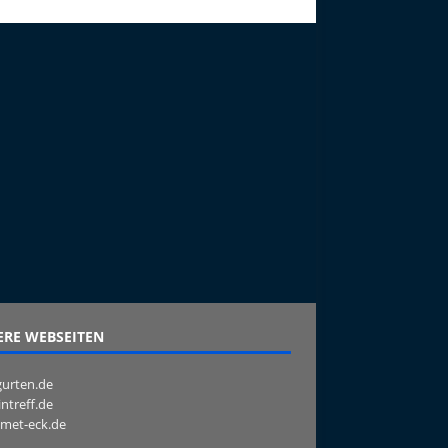
RE WEBSEITEN
urten.de
intreff.de
met-eck.de